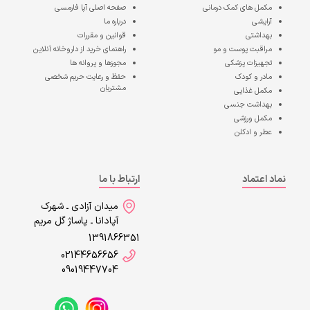
مکمل های کمک درمانی
صفحه اصلی
آپا فارمسی
آرایشی
درباره ما
بهداشتی
قوانین و مقررات
مراقبت پوست و مو
راهنمای خرید از داروخانه آنلاین
تجهیزات پزشکی
مجوزها و پروانه ها
مادر و کودک
حفظ و رعایت حریم شخصی
مشتریان
مکمل غذایی
بهداشت جنسی
مکمل ورزشی
عطر و ادکلن
نماد اعتماد
ارتباط با ما
میدان آزادی ـ شهرک
آپادانا ـ پاساژ گل مریم
1391866351
02144656656
09019447704