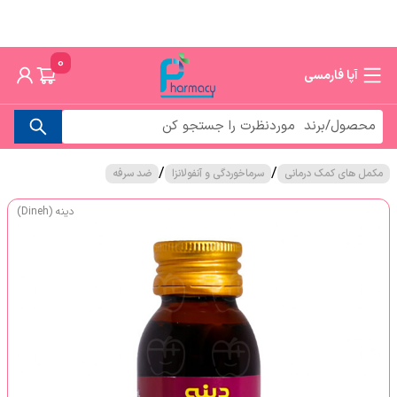
0
آپا فارمسی
/
/
مکمل های کمک درمانی
سرماخوردگی و آنفولانزا
ضد سرفه
دینه (Dineh)