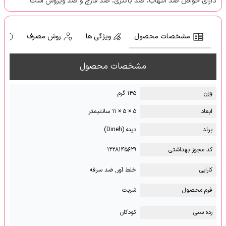
دارای خواص ضد التهاب، ضد باکتری، ضد قارچ و ضد ویروس است.
مشخصات محصول
ویژگی ها
روش مصرف
ه
مشخصات محصول
وزن
۱۴۵ گرم
ابعاد
۵ × ۵ × ۱۱ سانتیمتر
برند
دینه (Dineh)
کد مجوز بهداشتی
۱۲۲۸۱۴۵۶۲۹
کارایی
خلط آور, ضد سرفه
فرم محصول
شربت
رده سنی
کودکان