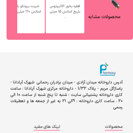
قطره بخور اکالیپتوس
شربت برونکو باریج
باریج اسانس 15 میلی
اسانس ۱۲۰ میلی ‎لیتر
با
محصولات مشابه
...
آدرس داروخانه میدان آزادی - میدان برادران رحمانی -شهرک آپادانا -
پاساژگل مریم - پلاک 1/32 - داروخانه مرکزی شهرک آپادانا : ساعت
کاری داروخانه پشتیبانی سایت : شنبه تا پنج شنبه از ساعت 10 الی
20 . ساعت کاری داروخانه : 9الی 21 به غیر از جمعه ها و تعطیلات
رسمی
محصولات
لینک های مفید