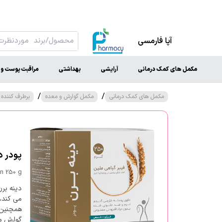
آپا فارمسی
مکمل های کمک درمانی
آرایشی
بهداشتی
مراقبت پوست و 
/
/
مکمل های کمک درمانی
مکمل گوارش و معده
برطرف کننده
پودر دین
an 250 g
دینه برن
می کند،
همچنین 
گوارش ما