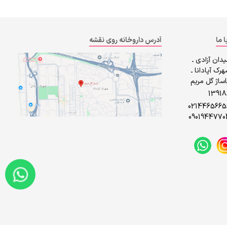
ا ما
آدرس داروخانه روی نقشه
دان آزادی ـ
رک آپادانا ـ
ساژ گل مریم
1391
0214465665
0901944770