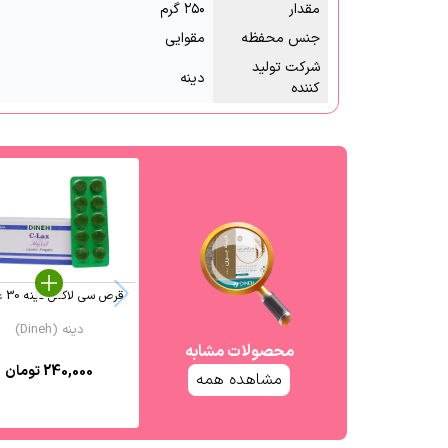
مقدار
۲۵۰ گرم
جنس محفظه
مقوایی
شرکت تولید
دینه
کننده
قرص سی لاکس دینه 30 عددی
دینه (Dineh)
محصولات مشابه
240,000
تومان
مشاهده همه