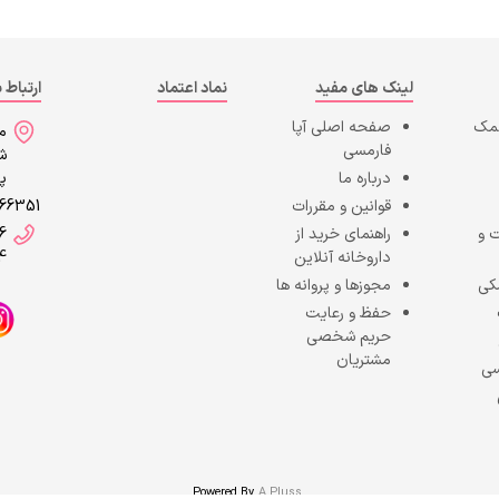
لینک های مفید
نماد اعتماد
ارتباط ب
کمک
صفحه اصلی
آپا
می
فارمسی
شه
درباره ما
پا
قوانین و مقررات
866351
 و
راهنمای خرید از
6
داروخانه آنلاین
4
کی
مجوزها و پروانه ها
حفظ و رعایت
حریم شخصی
مشتریان
سی
Powered By
A Pluss