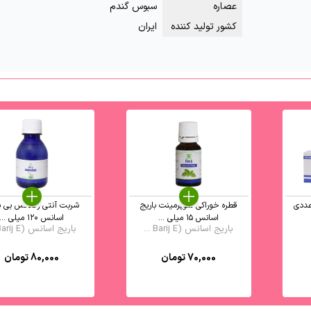
عصاره
سبوس گندم
کشور تولید کننده
ایران
قطره خوراکی سوپرمینت باریج
شربت آنتی رفلاکس بی ب
اسانس ۱۵ میلی ...
اسانس ۱۲۰ میلی ...
باریج اسانس (Barij E ...
باریج اسانس (Barij E ...
70,000
تومان
80,000
تومان