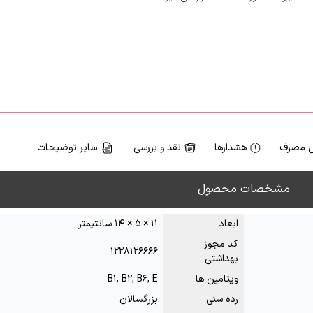
 مصرف
هشدارها
نقد و بررسی
سایر توضیحات
مشخصات محصول
ابعاد
۱۱ × ۵ × ۱۴ سانتیمتر
کد مجوز
۱۲۲۸۱۲۶۶۶۶
بهداشتی
ویتامین ها
B۱, B۲, B۶, E
رده سنی
بزرگسالان