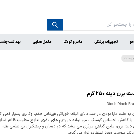
مو
تجهیزات پزشکی
مادر و کودک
مکمل غذایی
بهداشت جنس
 یبوست
ه برن دینه ۲۵۰ گرم
Dineh Dineh Br
 به علت دارا بودن در صد بالای الیاف خوراکی غیرقابل جذب وکالری بسیار کمی ک
 با کاهش احساس گرسنگی، می تواند در رژیم های لاغری نتایج مطلوب ظاهر نمای
دینه برن، ملین گیاهی موثری می باشد که در درمان و پیشگیری بی نظمی های 
نند یبوست مورد استفاده قرار می گیرد.