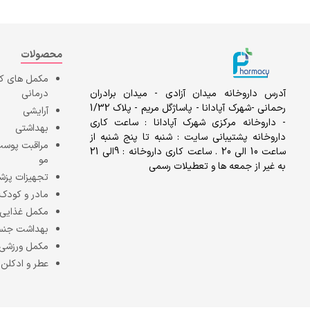
محصولات
مکمل های 
آدرس داروخانه میدان آزادی - میدان برادران
درمانی
رحمانی -شهرک آپادانا - پاساژگل مریم - پلاک 1/32
آرایشی
- داروخانه مرکزی شهرک آپادانا : ساعت کاری
بهداشتی
داروخانه پشتیبانی سایت : شنبه تا پنج شنبه از
مراقبت پوست
ساعت 10 الی 20 . ساعت کاری داروخانه : 9الی 21
مو
به غیر از جمعه ها و تعطیلات رسمی
تجهیزات پزش
مادر و کودک
مکمل غذایی
بهداشت جن
مکمل ورزشی
عطر و ادکلن