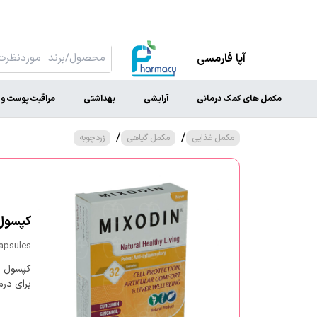
آپا فارمسی
مکمل های کمک درمانی
آرایشی
بهداشتی
مراقبت پوست و 
/
/
مکمل غذایی
مکمل گیاهی
زردچوبه
کپسول م
Capsules
کپسول م
برای در