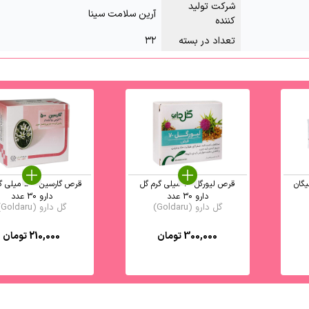
شرکت تولید
آرین سلامت سینا
کننده
تعداد در بسته
۳۲
گان
قرص لیورگل 70 میلی گرم گل
قرص گارسین 500 
دارو 30 عدد
دارو 30 عدد
گل دارو (Goldaru)
گل دارو (Goldaru)
300,000
تومان
210,000
تومان