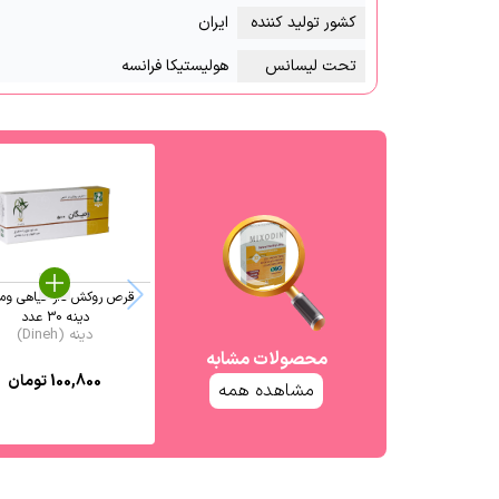
کشور تولید کننده
ایران
تحت لیسانس
هولیستیکا فرانسه
قرص روکش دار گیاهی ومی
دینه 30 عدد
دینه (Dineh)
محصولات مشابه
100,800
تومان
مشاهده همه