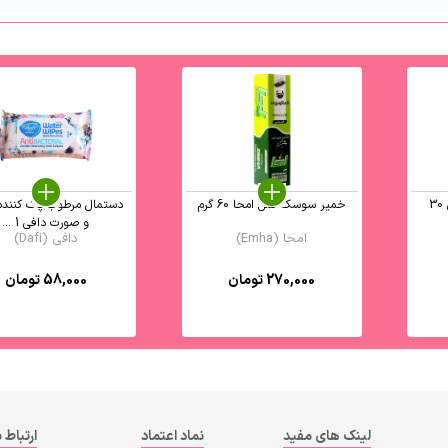
قرص حشره کش کوپکس 30
خمیر سوسک کش امحا 60 گرم
دستمال مرطوب پاک کنند
و صورت دافی 1 ...
امحا (Emha)
دافی (Dafi)
270,000
تومان
58,000
تومان
لینک های مفید
نماد اعتماد
ارتباط ب