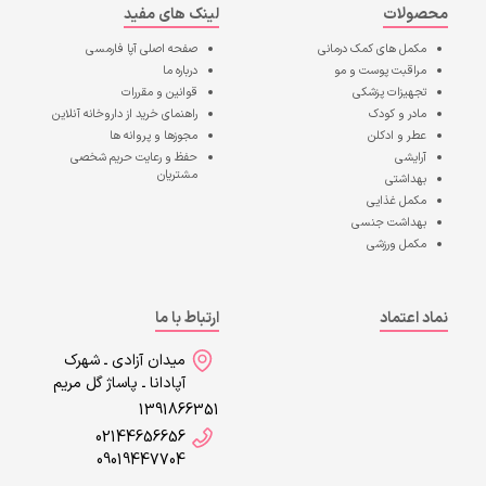
محصولات
لینک های مفید
مکمل های کمک درمانی
صفحه اصلی
آپا فارمسی
مراقبت پوست و مو
درباره ما
تجهیزات پزشکی
قوانین و مقررات
مادر و کودک
راهنمای خرید از داروخانه آنلاین
عطر و ادکلن
مجوزها و پروانه ها
آرایشی
حفظ و رعایت حریم شخصی
مشتریان
بهداشتی
مکمل غذایی
بهداشت جنسی
مکمل ورزشی
نماد اعتماد
ارتباط با ما
میدان آزادی ـ شهرک
آپادانا ـ پاساژ گل مریم
1391866351
02144656656
09019447704