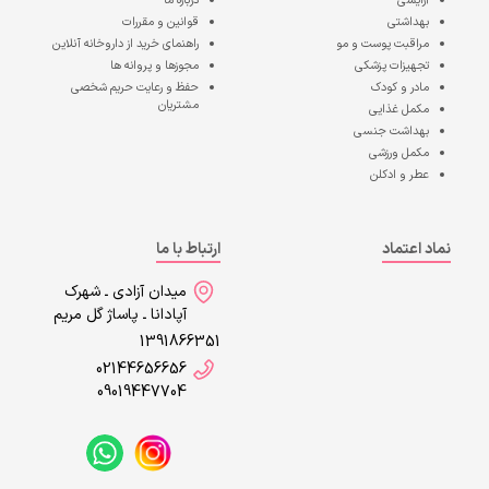
آرایشی
درباره ما
بهداشتی
قوانین و مقررات
مراقبت پوست و مو
راهنمای خرید از داروخانه آنلاین
تجهیزات پزشکی
مجوزها و پروانه ها
مادر و کودک
حفظ و رعایت حریم شخصی
مشتریان
مکمل غذایی
بهداشت جنسی
مکمل ورزشی
عطر و ادکلن
نماد اعتماد
ارتباط با ما
میدان آزادی ـ شهرک
آپادانا ـ پاساژ گل مریم
1391866351
02144656656
09019447704