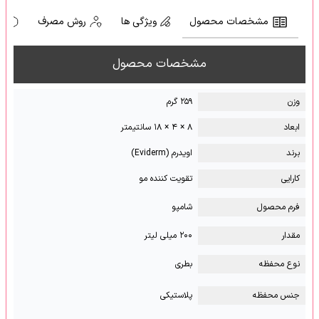
مشخصات محصول
ویژگی ها
روش مصرف
ه
مشخصات محصول
وزن
۲۵۹ گرم
ابعاد
۸ × ۴ × ۱۸ سانتیمتر
برند
اویدرم (Eviderm)
کارایی
تقویت کننده مو
فرم محصول
شامپو
مقدار
۲۰۰ میلی لیتر
نوع محفظه
بطری
جنس محفظه
پلاستیکی