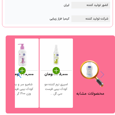
کشور تولید کننده
ایران
شرکت تولید کننده
کیمیا فراز زیبایی
235,000
تومان
380,000
تومان
اسپری نرم کننده مو
شامپو سر و بدن
ش
کودک بیبی فرست
کودک بیبی فرست
محصولات مشابه
سی گل ...
وزن 300 گر ...