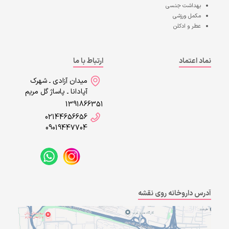
بهداشت جنسی
مکمل ورزشی
عطر و ادکلن
نماد اعتماد
ارتباط با ما
میدان آزادی ـ شهرک
آپادانا ـ پاساژ گل مریم
1391866351
02144656656
09019447704
آدرس داروخانه روی نقشه