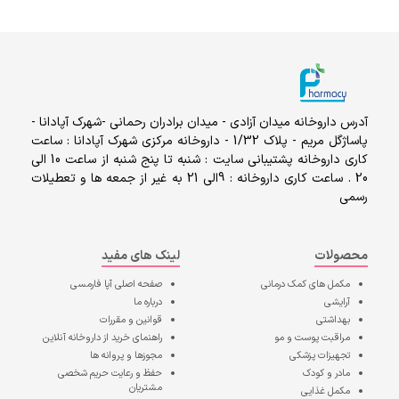
آدرس داروخانه میدان آزادی - میدان برادران رحمانی -شهرک آپادانا -
پاساژگل مریم - پلاک 1/32 - داروخانه مرکزی شهرک آپادانا : ساعت
کاری داروخانه پشتیبانی سایت : شنبه تا پنج شنبه از ساعت 10 الی
20 . ساعت کاری داروخانه : 9الی 21 به غیر از جمعه ها و تعطیلات
رسمی
محصولات
لینک های مفید
مکمل های کمک درمانی
صفحه اصلی
آپا فارمسی
آرایشی
درباره ما
بهداشتی
قوانین و مقررات
مراقبت پوست و مو
راهنمای خرید از داروخانه آنلاین
تجهیزات پزشکی
مجوزها و پروانه ها
مادر و کودک
حفظ و رعایت حریم شخصی
مشتریان
مکمل غذایی