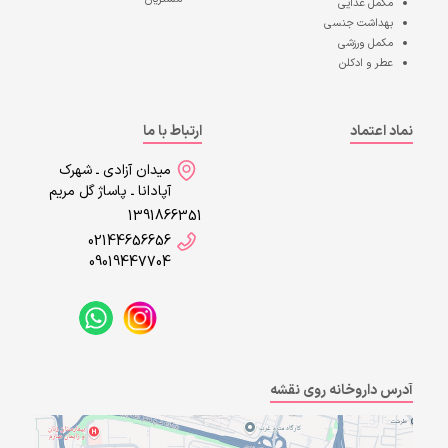
مکمل غذایی
بهداشت جنسی
مکمل ورزشی
عطر و ادکلن
نماد اعتماد
ارتباط با ما
میدان آزادی ـ شهرک
آپادانا ـ پاساژ گل مریم
1391866351
02144656656
09019447704
آدرس داروخانه روی نقشه