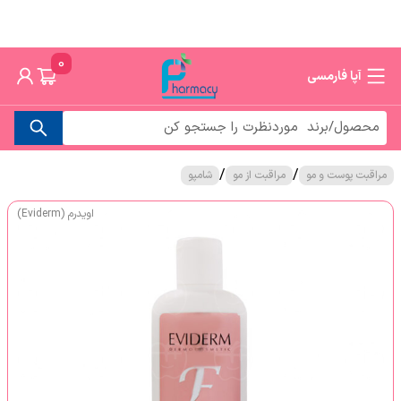
0
آپا فارمسی
/
/
مراقبت پوست و مو
مراقبت از مو
شامپو
اویدرم (Eviderm)