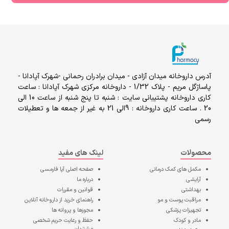
آدرس داروخانه میدان آزادی - میدان برادران رحمانی -شهرک آپادانا -
پاساژگل مریم - پلاک 1/32 - داروخانه مرکزی شهرک آپادانا : ساعت
کاری داروخانه پشتیبانی سایت : شنبه تا پنج شنبه از ساعت 10 الی
20 . ساعت کاری داروخانه : 9الی 21 به غیر از جمعه ها و تعطیلات
رسمی
محصولات
لینک های مفید
مکمل های کمک درمانی
صفحه اصلی
آپا فارمسی
آرایشی
درباره ما
بهداشتی
قوانین و مقررات
مراقبت پوست و مو
راهنمای خرید از داروخانه آنلاین
تجهیزات پزشکی
مجوزها و پروانه ها
مادر و کودک
حفظ و رعایت حریم شخصی
مشتریان