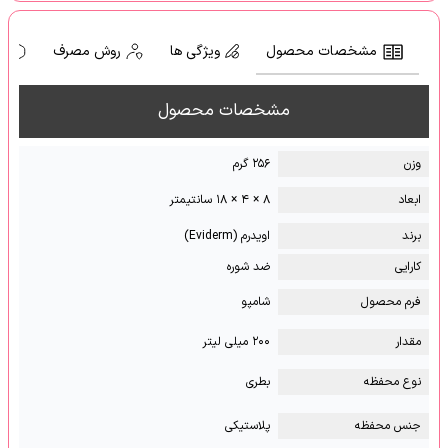
مشخصات محصول
ویژگی ها
روش مصرف
ه
مشخصات محصول
وزن
۲۵۶ گرم
ابعاد
۸ × ۴ × ۱۸ سانتیمتر
برند
اویدرم (Eviderm)
کارایی
ضد شوره
فرم محصول
شامپو
مقدار
۲۰۰ میلی لیتر
نوع محفظه
بطری
جنس محفظه
پلاستیکی