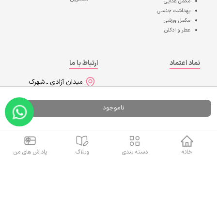
مکمل غذایی
بهداشت جنسی
مکمل ورزشی
عطر و ادکلن
نماد اعتماد
ارتباط با ما
میدان آزادی ـ شهرک
آپادانا ـ پاساژ گل مریم
1391866351
ناموجود
02144656656
09019447704
خانه
دسته بندی
وبلاگ
پاداش های من
آدرس داروخانه روی نقشه