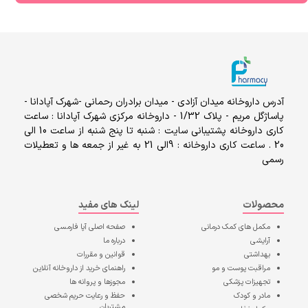
آدرس داروخانه میدان آزادی - میدان برادران رحمانی -شهرک آپادانا -
پاساژگل مریم - پلاک 1/32 - داروخانه مرکزی شهرک آپادانا : ساعت
کاری داروخانه پشتیبانی سایت : شنبه تا پنج شنبه از ساعت 10 الی
20 . ساعت کاری داروخانه : 9الی 21 به غیر از جمعه ها و تعطیلات
رسمی
محصولات
لینک های مفید
مکمل های کمک درمانی
صفحه اصلی
آپا فارمسی
آرایشی
درباره ما
بهداشتی
قوانین و مقررات
مراقبت پوست و مو
راهنمای خرید از داروخانه آنلاین
تجهیزات پزشکی
مجوزها و پروانه ها
مادر و کودک
حفظ و رعایت حریم شخصی
مشتریان