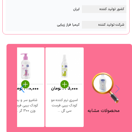
کشور تولید کننده
ایران
شرکت تولید کننده
کیمیا فراز زیبایی
235,000
تومان
380,000
تومان
اسپری نرم کننده مو
شامپو سر و بدن
ش
کودک بیبی فرست
کودک بیبی فرست
محصولات مشابه
سی گل ...
وزن 300 گر ...