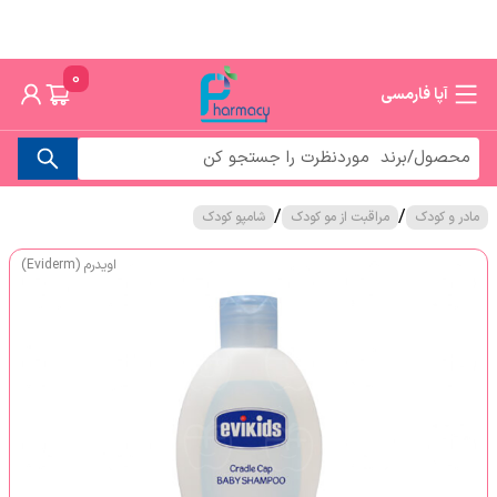
0
آپا فارمسی
/
/
مادر و کودک
مراقبت از مو کودک
شامپو کودک
اویدرم (Eviderm)