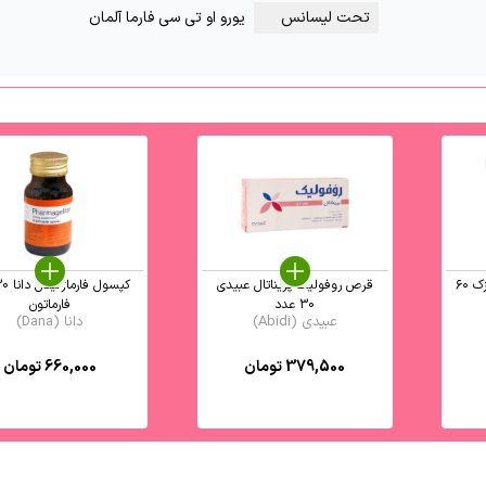
تحت لیسانس
یورو او تی سی فارما آلمان
قرص سیستین B6 زینک رازک ۶۰
قرص روفولیک پریناتال عبیدی
30 عدد
فارماتون
عبیدی (Abidi)
دانا (Dana)
379,500
تومان
660,000
تومان