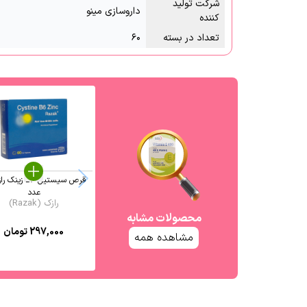
شرکت تولید
داروسازی مینو
کننده
تعداد در بسته
۶۰
عدد
رازک (Razak)
محصولات مشابه
297,000
تومان
مشاهده همه