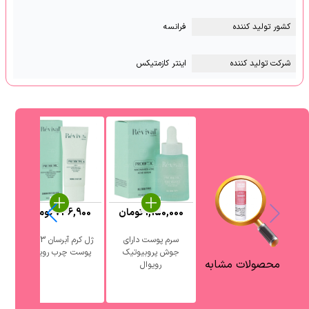
کشور تولید کننده
فرانسه
شرکت تولید کننده
اینتر کازمتیکس
1,150,000
تومان
736,900
تومان
0
سرم پوست دارای
ژل کرم آبرسان 3 در 1
جوش پروبیوتیک
پوست چرب رویوال
آ
محصولات مشابه
رویوال