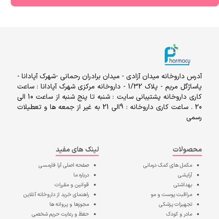
آدرس داروخانه میدان آزادی - میدان برادران رحمانی -شهرک آپادانا -
پاساژگل مریم - پلاک 1/32 - داروخانه مرکزی شهرک آپادانا : ساعت
کاری داروخانه پشتیبانی سایت : شنبه تا پنج شنبه از ساعت 10 الی
20 . ساعت کاری داروخانه : 9الی 21 به غیر از جمعه ها و تعطیلات
رسمی
محصولات
لینک های مفید
مکمل های کمک درمانی
صفحه اصلی
آپا فارمسی
آرایشی
درباره ما
بهداشتی
قوانین و مقررات
مراقبت پوست و مو
راهنمای خرید از داروخانه آنلاین
تجهیزات پزشکی
مجوزها و پروانه ها
مادر و کودک
حفظ و رعایت حریم شخصی