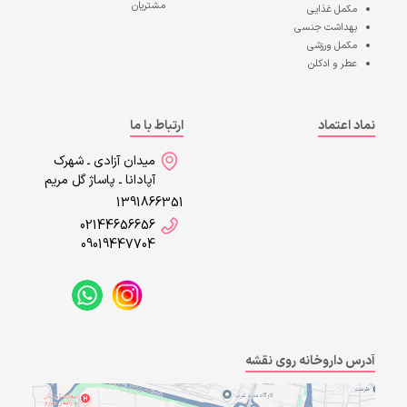
مشتریان
مکمل غذایی
بهداشت جنسی
مکمل ورزشی
عطر و ادکلن
نماد اعتماد
ارتباط با ما
میدان آزادی ـ شهرک
آپادانا ـ پاساژ گل مریم
1391866351
02144656656
09019447704
آدرس داروخانه روی نقشه