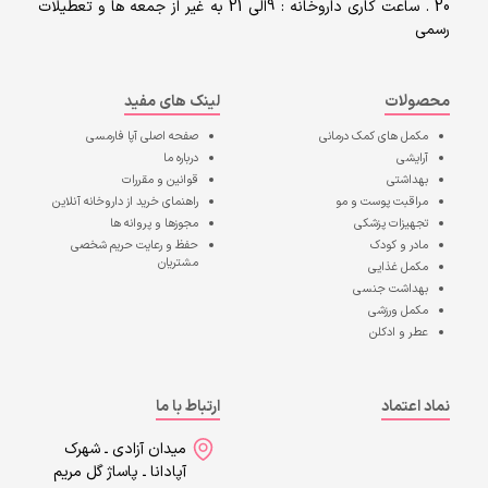
20 . ساعت کاری داروخانه : 9الی 21 به غیر از جمعه ها و تعطیلات
رسمی
محصولات
لینک های مفید
مکمل های کمک درمانی
صفحه اصلی
آپا فارمسی
آرایشی
درباره ما
بهداشتی
قوانین و مقررات
مراقبت پوست و مو
راهنمای خرید از داروخانه آنلاین
تجهیزات پزشکی
مجوزها و پروانه ها
مادر و کودک
حفظ و رعایت حریم شخصی
مشتریان
مکمل غذایی
بهداشت جنسی
مکمل ورزشی
عطر و ادکلن
نماد اعتماد
ارتباط با ما
میدان آزادی ـ شهرک
آپادانا ـ پاساژ گل مریم