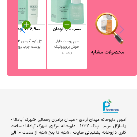
1,150,000
تومان
736,900
تومان
0
سرم پوست دارای
ژل کرم آبرسان 3 در 1
جوش پروبیوتیک
پوست چرب رویوال
آ
محصولات مشابه
رویوال
آدرس داروخانه میدان آزادی - میدان برادران رحمانی -شهرک آپادانا -
پاساژگل مریم - پلاک 1/32 - داروخانه مرکزی شهرک آپادانا : ساعت
کاری داروخانه پشتیبانی سایت : شنبه تا پنج شنبه از ساعت 10 الی