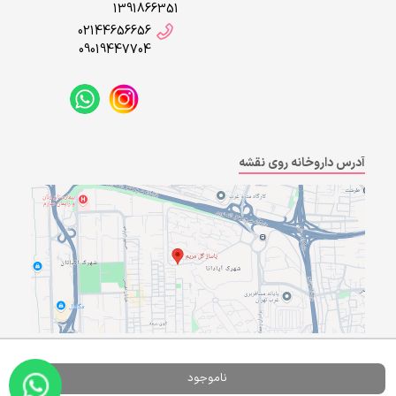
1391866351
02144656656
09019447704
آدرس داروخانه روی نقشه
Powered By
A Pluss
ناموجود