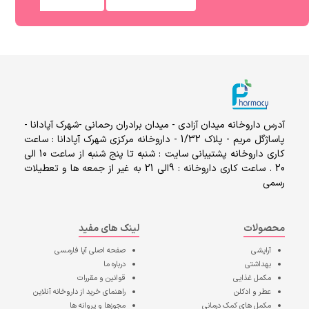
آدرس داروخانه میدان آزادی - میدان برادران رحمانی -شهرک آپادانا -
پاساژگل مریم - پلاک 1/32 - داروخانه مرکزی شهرک آپادانا : ساعت
کاری داروخانه پشتیبانی سایت : شنبه تا پنج شنبه از ساعت 10 الی
20 . ساعت کاری داروخانه : 9الی 21 به غیر از جمعه ها و تعطیلات
رسمی
محصولات
لینک های مفید
آرایشی
صفحه اصلی
آپا فارمسی
بهداشتی
درباره ما
مکمل غذایی
قوانین و مقررات
عطر و ادکلن
راهنمای خرید از داروخانه آنلاین
مکمل های کمک درمانی
مجوزها و پروانه ها