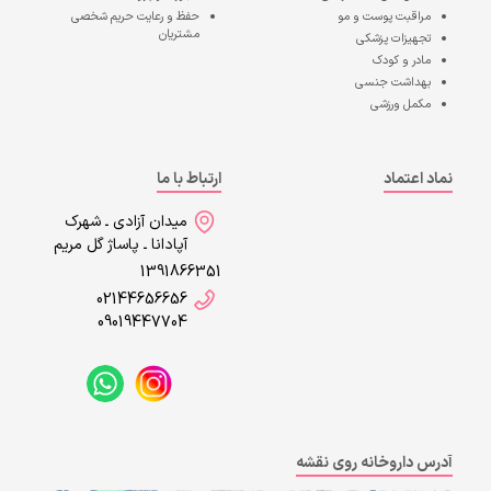
مراقبت پوست و مو
حفظ و رعایت حریم شخصی
مشتریان
تجهیزات پزشکی
مادر و کودک
بهداشت جنسی
مکمل ورزشی
نماد اعتماد
ارتباط با ما
میدان آزادی ـ شهرک
آپادانا ـ پاساژ گل مریم
1391866351
02144656656
09019447704
آدرس داروخانه روی نقشه