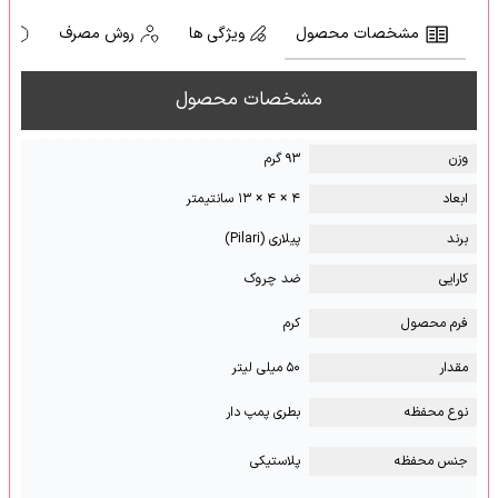
مشخصات محصول
ویژگی ها
روش مصرف
ه
مشخصات محصول
وزن
۹۳ گرم
ابعاد
۴ × ۴ × ۱۳ سانتیمتر
برند
پیلاری (Pilari)
کارایی
ضد چروک
فرم محصول
کرم
مقدار
۵۰ میلی لیتر
نوع محفظه
بطری پمپ دار
جنس محفظه
پلاستیکی