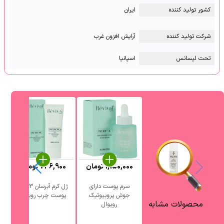
کشور تولید کننده
ایران
شرکت تولید کننده
آرایش افزون غرب
تحت لیسانس
اسپانیا
1,150,000
تومان
736,900
تومان
0
سرم پوست دارای
ژل کرم آبرسان 3 در 1
جوش پروبیوتیک
پوست چرب رویوال
آ
محصولات مشابه
رویوال