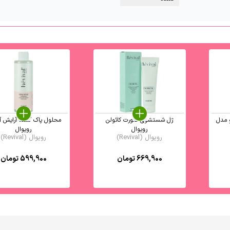
 مدل
ژل شستشوی صورت کائولن
محلول پاک کننده آرایش آ
رویوال
رویوال
رویوال (Revival)
رویوال (Revival)
669,900
تومان
599,900
تومان