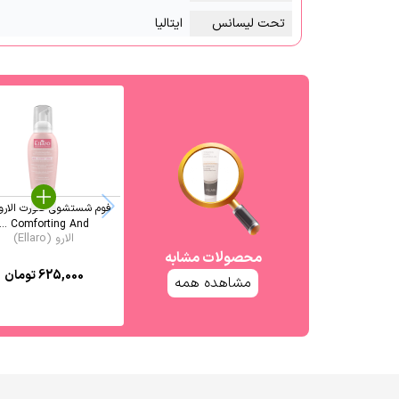
تحت لیسانس
ایتالیا
فوم شستشوی صورت الارو
Comforting And ...
الارو (Ellaro)
محصولات مشابه
625,000
تومان
مشاهده همه