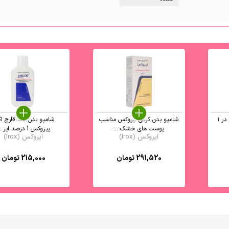
کرم مرطوب کننده دست ۴ در ۱
شامپو بدن کرمی ایروکس مناسب
شامپو بدن ضد قارچ اک
پوست های خشک ...
پیروکس 1 درصد ایر ...
ایروکس (Irox)
ایروکس (Irox)
291,520
تومان
215,000
تومان