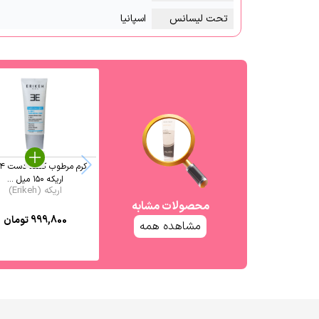
تحت لیسانس
اسپانیا
اریکه ۱۵۰ میل ...
اریکه (Erikeh)
محصولات مشابه
999,800
تومان
مشاهده همه