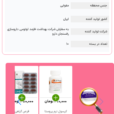
جنس محفظه
مقوایی
کشور تولید کننده
ایران
به سفارش شرکت بهداشت فارمد لوتوس, داروسازی
شرکت تولید کننده
رفسنجان دارو
تعداد در بسته
۱۰
300,000
تومان
450,000
تومان
کپسول نرم پروستا
قرص گیاهی
قط