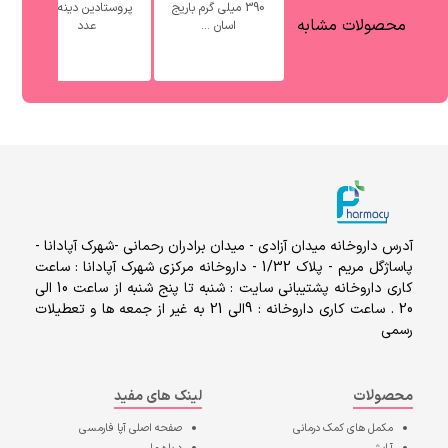
390 میلی گرم باریج
پروستادین دینه 50
محصولات مشابه
اسان ...
عدد
آدرس داروخانه میدان آزادی - میدان برادران رحمانی -شهرک آپادانا -
پاساژگل مریم - پلاک 1/32 - داروخانه مرکزی شهرک آپادانا : ساعت
کاری داروخانه پشتیبانی سایت : شنبه تا پنج شنبه از ساعت 10 الی
20 . ساعت کاری داروخانه : 9الی 21 به غیر از جمعه ها و تعطیلات
رسمی
محصولات
لینک های مفید
مکمل های کمک درمانی
صفحه اصلی
آپا فارمسی