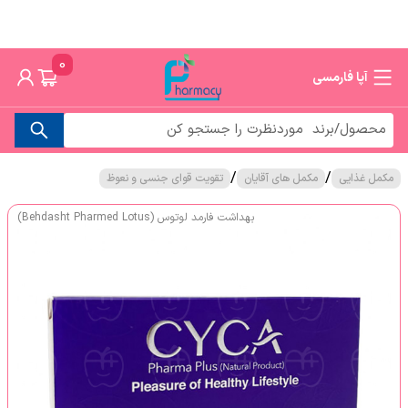
0
آپا فارمسی
/
/
مکمل غذایی
مکمل های آقایان
تقویت قوای جنسی و نعوظ
بهداشت فارمد لوتوس (Behdasht Pharmed Lotus)