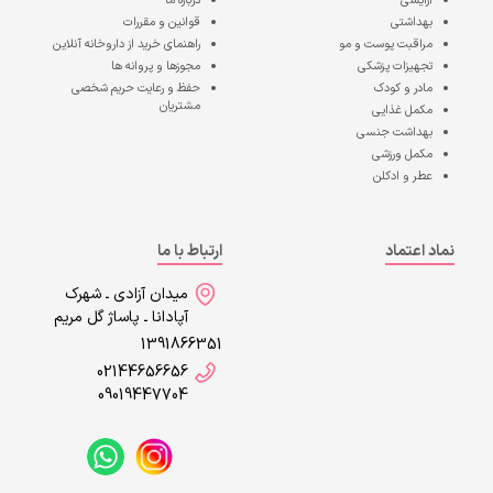
آرایشی
درباره ما
بهداشتی
قوانین و مقررات
مراقبت پوست و مو
راهنمای خرید از داروخانه آنلاین
تجهیزات پزشکی
مجوزها و پروانه ها
مادر و کودک
حفظ و رعایت حریم شخصی
مشتریان
مکمل غذایی
بهداشت جنسی
مکمل ورزشی
عطر و ادکلن
نماد اعتماد
ارتباط با ما
میدان آزادی ـ شهرک
آپادانا ـ پاساژ گل مریم
1391866351
02144656656
09019447704