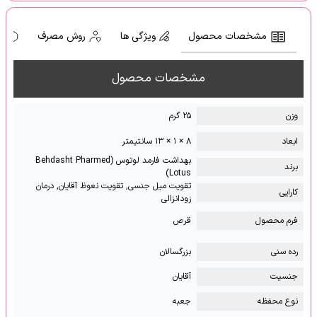
مشخصات محصول
ویژگی ها
روش مصرف
ه
مشخصات محصول
وزن
۲۵ گرم
ابعاد
۸ × ۱ × ۱۳ سانتیمتر
بهداشت فارمد لوتوس (Behdasht Pharmed
برند
Lotus)
تقویت میل جنسی, تقویت نعوظ آقایان, درمان
کارایی
زودانزالی
فرم محصول
قرص
رده سنی
بزرگسالان
جنسیت
آقایان
نوع محفظه
جعبه