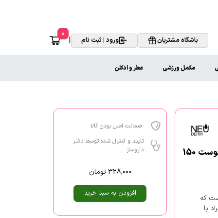
0
|
باشگاه مشتریان
ورود | ثبت نام
ی
مکمل ورزشی
عطر و ادکلن
ضمانت اصل بودن کالا
تایید و کنترل شده توسط دکتر
داروساز
کرم کاسه ای دست و ناخن رینوتریو اولیو دکس نئودرم مناسب انواع پوست 150
328,000
تومان
افزودن به سبد خرید
ست که
د با