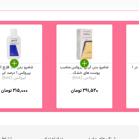
کرم مرطوب کننده دست ۴ در ۱
شامپو بدن کرمی ایروکس مناسب
شامپو بدن ضد قارچ اک
پوست های خشک ...
پیروکس 1 درصد ایر ...
ایروکس (Irox)
ایروکس (Irox)
291,520
تومان
215,000
تومان