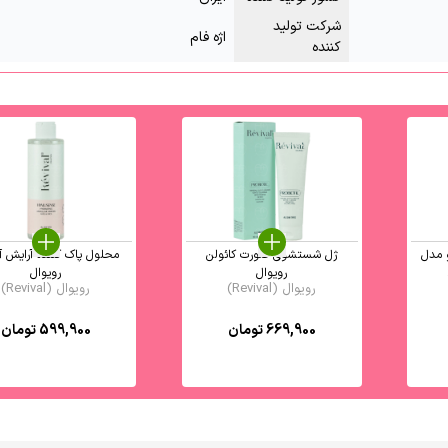
شرکت تولید
اژه فام
کننده
 مدل
ژل شستشوی صورت کائولن
محلول پاک کننده آرایش آ
رویوال
رویوال
رویوال (Revival)
رویوال (Revival)
669,900
تومان
599,900
تومان