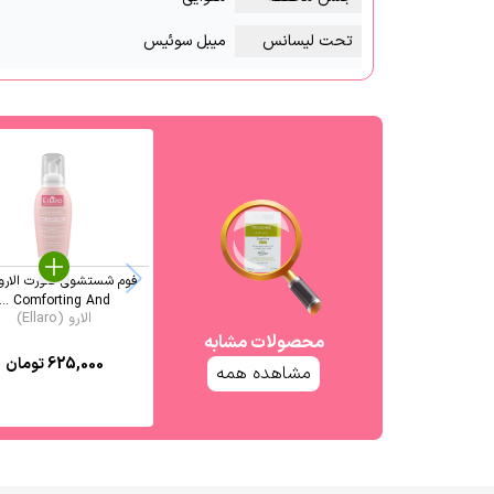
تحت لیسانس
میبل سوئیس
فوم شستشوی صورت الارو
Comforting And ...
الارو (Ellaro)
محصولات مشابه
625,000
تومان
مشاهده همه