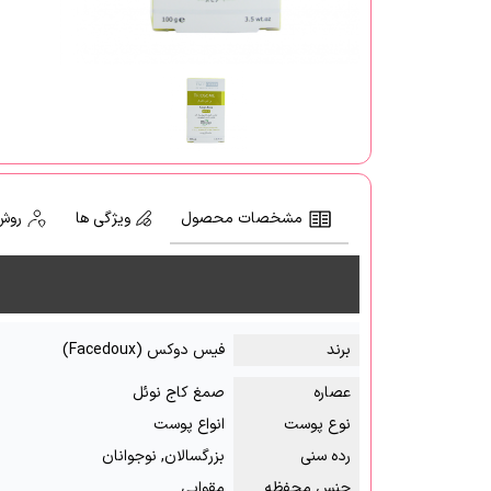
مشخصات محصول
ویژگی ها
روش
برند
فیس دوکس (Facedoux)
عصاره
صمغ کاج نوئل
نوع پوست
انواع پوست
رده سنی
بزرگسالان, نوجوانان
جنس محفظه
مقوایی