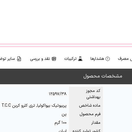
 مصرف
هشدارها
ترکیبات
نقد و بررسی
سایر توض
مشخصات محصول
کد مجوز
۱۲۵۹۷/۳۸
بهداشتی
ماده شاخص
پربیوتیک بیواکولیا, تری کلرو کربن T.C.C
فرم محصول
پن
مقدار
۱۰۰ گرم
کشور تولید کننده
ایران