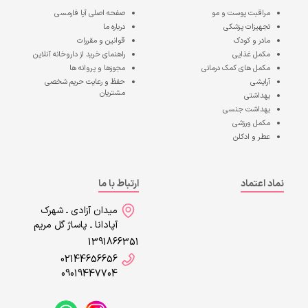
مراقبت پوست و مو
صفحه اصلی
آپا فارمسی
تجهیزات پزشکی
درباره ما
مادر و کودک
قوانین و مقررات
مکمل غذایی
راهنمای خرید از داروخانه آنلاین
مکمل های کمک درمانی
مجوزها و پروانه ها
آرایشی
حفظ و رعایت حریم شخصی
مشتریان
بهداشتی
بهداشت جنسی
مکمل ورزشی
عطر و ادکلن
نماد اعتماد
ارتباط با ما
میدان آزادی ـ شهرک
آپادانا ـ پاساژ گل مریم
1391866351
02144656656
09019447704