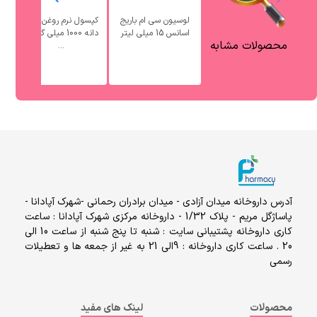
لوسیون سی ام باریج
کپسول نرم روغن سیاه
اسانس 15 میلی لیتر
دانه 1000 میلی گرم ب
محصولات مشابه
...
آدرس داروخانه میدان آزادی - میدان برادران رحمانی -شهرک آپادانا -
پاساژگل مریم - پلاک 1/32 - داروخانه مرکزی شهرک آپادانا : ساعت
کاری داروخانه پشتیبانی سایت : شنبه تا پنج شنبه از ساعت 10 الی
20 . ساعت کاری داروخانه : 9الی 21 به غیر از جمعه ها و تعطیلات
رسمی
محصولات
لینک های مفید