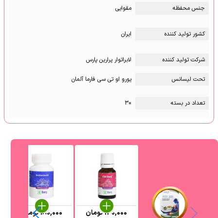
جنس محفظه
مقوایی
کشور تولید کننده
ایران
شرکت تولید کننده
لابراتوار پرارین پارس
تحت لیسانس
یورو او تی سی فارما آلمان
تعداد در بسته
۳۰
130,000
تومان
180,000
تومان
3