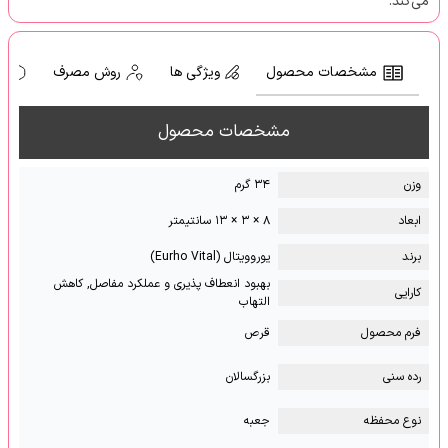
می‌کند.
مشخصات محصول
ویژگی ها
روش مصرف
ه
مشخصات محصول
وزن
۳۴ گرم
ابعاد
۸ × ۳ × ۱۳ سانتیمتر
برند
یوروویتال (Eurho Vital)
بهبود انعطاف پذیری و عملکرد مفاصل, کاهش
کارایی
التهاب
فرم محصول
قرص
رده سنی
بزرگسالان
نوع محفظه
جعبه