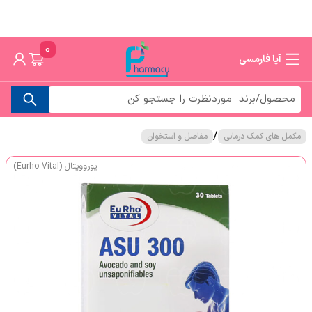
0
آپا فارمسی
/
مکمل های کمک درمانی
مفاصل و استخوان
یوروویتال (Eurho Vital)