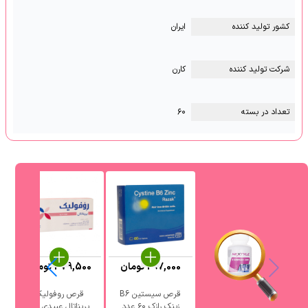
کشور تولید کننده
ایران
شرکت تولید کننده
کارن
تعداد در بسته
۶۰
297,000
تومان
379,500
تومان
قرص سیستین B6
قرص روفولیک
زینک رازک ۶۰ عدد
پریناتال عبیدی 30
دانا