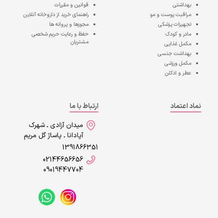
بهداشتی
قوانین و مقررات
مراقبت پوست و مو
راهنمای خرید از داروخانه آنلاین
تجهیزات پزشکی
مجوزها و پروانه ها
مادر و کودک
حفظ و رعایت حریم شخصی
مشتریان
مکمل غذایی
بهداشت جنسی
مکمل ورزشی
عطر و ادکلن
نماد اعتماد
ارتباط با ما
میدان آزادی ـ شهرک
آپادانا ـ پاساژ گل مریم
1391866351
02144656656
09019447704