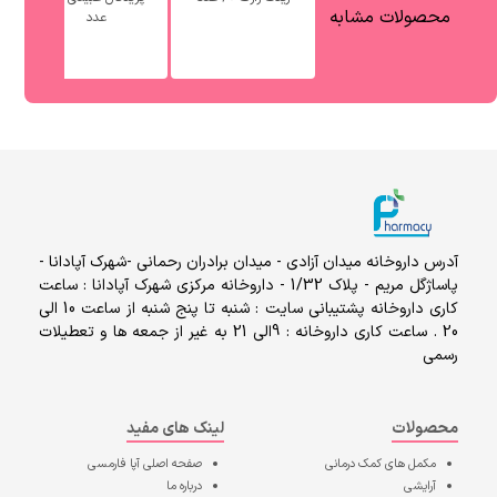
محصولات مشابه
عدد
آدرس داروخانه میدان آزادی - میدان برادران رحمانی -شهرک آپادانا -
پاساژگل مریم - پلاک 1/32 - داروخانه مرکزی شهرک آپادانا : ساعت
کاری داروخانه پشتیبانی سایت : شنبه تا پنج شنبه از ساعت 10 الی
20 . ساعت کاری داروخانه : 9الی 21 به غیر از جمعه ها و تعطیلات
رسمی
محصولات
لینک های مفید
مکمل های کمک درمانی
صفحه اصلی
آپا فارمسی
آرایشی
درباره ما