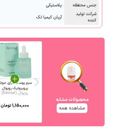
جنس محفظه
پلاستیکی
شرکت تولید
آریان کیمیا تک
کننده
سرم پوست دارای جو
پروبیوتیک رویوال
رویوال (Revival)
محصولات مشابه
1,150,000
تومان
مشاهده همه