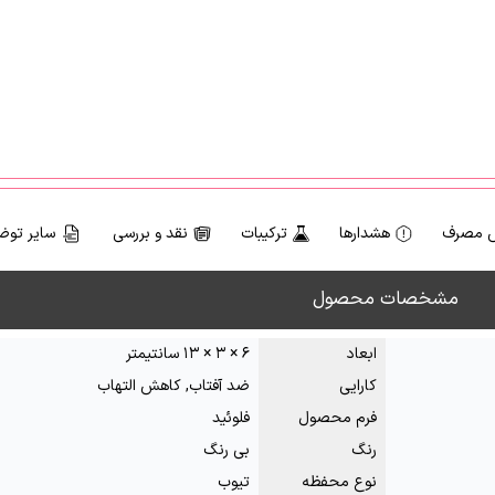
 مصرف
هشدارها
ترکیبات
نقد و بررسی
سایر توض
مشخصات محصول
ابعاد
۶ × ۳ × ۱۳ سانتیمتر
کارایی
ضد آفتاب, کاهش التهاب
فرم محصول
فلوئید
رنگ
بی رنگ
نوع محفظه
تیوب