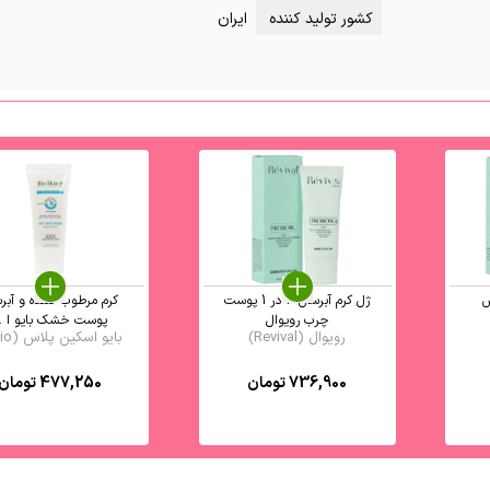
کشور تولید کننده
ایران
ش
ژل کرم آبرسان 3 در 1 پوست
کرم مرطوب کننده و آبر
چرب رویوال
پوست خشک بایو ا ..
رویوال (Revival)
بایو اسکین پلاس (Bio ...
736,900
تومان
477,250
تومان