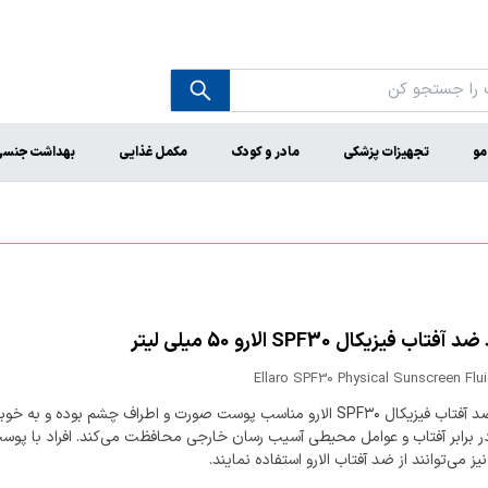
مو
تجهیزات پزشکی
مادر و کودک
مکمل غذایی
بهداشت جنس
تاب فیزیکال SPF30 الارو 50 میلی لیتر
Ellaro SPF30 Physical Sunscreen Flu
فلوئید ضد آفتاب فیزیکال SPF۳۰ الارو مناسب پوست صورت و اطراف چشم بوده و به خو
 برابر آفتاب و عوامل محیطی آسیب رسان خارجی محافظت می‌کند. افراد با پوس
 می‌توانند از ضد آفتاب الارو استفاده نمایند.