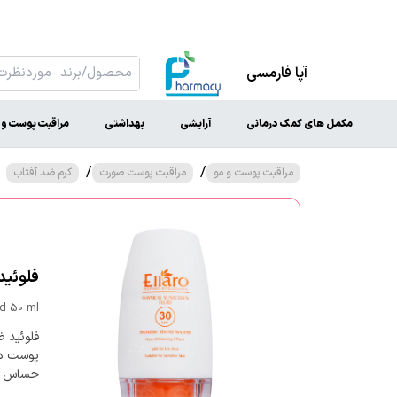
آپا فارمسی
مکمل های کمک درمانی
آرایشی
بهداشتی
مراقبت پوست و 
/
/
مراقبت پوست و مو
مراقبت پوست صورت
کرم ضد آفتاب
فلوئید ضد آف
id 50 ml
پوست در
حساس نیز