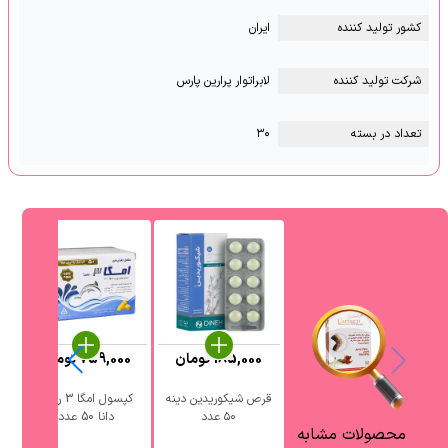
کشور تولید کننده
ایران
شرکت تولید کننده
لابراتوار پرارین پارس
تعداد در بسته
۳۰
185,000
تومان
759,000
تومان
6
قرص شیکوریدین دینه
کپسول امگا 3 رکس
ق
۵۰ عدد
دانا 50 عدد
محصولات مشابه