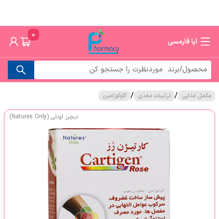
0
آپا فارمسی
/
/
مکمل غذایی
ترکیبات مغذی
گلوکوزامین
نیچرز اونلی (Natures Only)