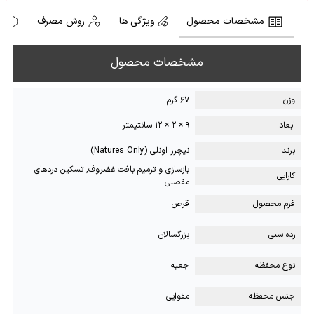
مشخصات محصول
ویژگی ها
روش مصرف
ه
مشخصات محصول
وزن
۶۷ گرم
ابعاد
۹ × ۲ × ۱۲ سانتیمتر
برند
نیچرز اونلی (Natures Only)
بازسازی و ترمیم بافت غضروف, تسکین دردهای
کارایی
مفصلی
فرم محصول
قرص
رده سنی
بزرگسالان
نوع محفظه
جعبه
جنس محفظه
مقوایی