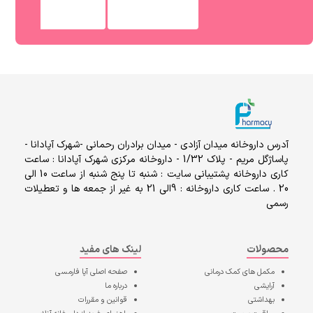
آدرس داروخانه میدان آزادی - میدان برادران رحمانی -شهرک آپادانا -
پاساژگل مریم - پلاک 1/32 - داروخانه مرکزی شهرک آپادانا : ساعت
کاری داروخانه پشتیبانی سایت : شنبه تا پنج شنبه از ساعت 10 الی
20 . ساعت کاری داروخانه : 9الی 21 به غیر از جمعه ها و تعطیلات
رسمی
محصولات
لینک های مفید
مکمل های کمک درمانی
صفحه اصلی
آپا فارمسی
آرایشی
درباره ما
بهداشتی
قوانین و مقررات