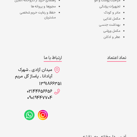
مراقبت پوست و مو
راهنمای خرید از داروخانه آنلاین
تجهیزات پزشکی
مجوزها و پروانه ها
مادر و کودک
حفظ و رعایت حریم شخصی
مشتریان
مکمل غذایی
بهداشت جنسی
مکمل ورزشی
عطر و ادکلن
نماد اعتماد
ارتباط با ما
میدان آزادی ـ شهرک
آپادانا ـ پاساژ گل مریم
1391866351
02144656656
09019447704