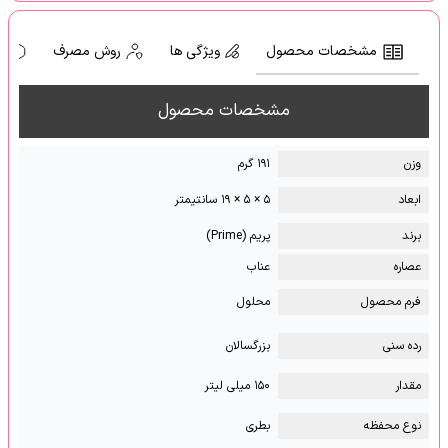
مشخصات محصول
ویژگی ها
روش مصرف
ه
مشخصات محصول
وزن
۱۹۱ گرم
ابعاد
۵ × ۵ × ۱۹ سانتیمتر
برند
پریم (Prime)
عصاره
عناب
فرم محصول
محلول
رده سنی
بزرگسالان
مقدار
۱۵۰ میلی لیتر
نوع محفظه
بطری