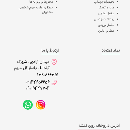
تجهیزات پزشکی
مجوزها و پروانه ها
مادر و کودک
حفظ و رعایت حریم شخصی
مشتریان
مکمل غذایی
بهداشت جنسی
مکمل ورزشی
عطر و ادکلن
نماد اعتماد
ارتباط با ما
میدان آزادی ـ شهرک
آپادانا ـ پاساژ گل مریم
1391866351
02144656656
09019447704
آدرس داروخانه روی نقشه