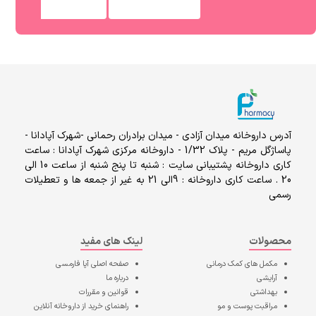
آدرس داروخانه میدان آزادی - میدان برادران رحمانی -شهرک آپادانا -
پاساژگل مریم - پلاک 1/32 - داروخانه مرکزی شهرک آپادانا : ساعت
کاری داروخانه پشتیبانی سایت : شنبه تا پنج شنبه از ساعت 10 الی
20 . ساعت کاری داروخانه : 9الی 21 به غیر از جمعه ها و تعطیلات
رسمی
محصولات
لینک های مفید
مکمل های کمک درمانی
صفحه اصلی
آپا فارمسی
آرایشی
درباره ما
بهداشتی
قوانین و مقررات
مراقبت پوست و مو
راهنمای خرید از داروخانه آنلاین