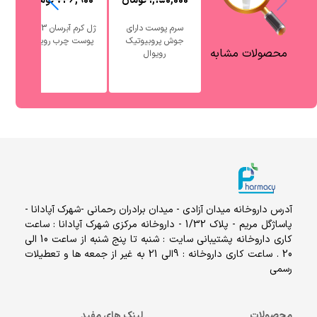
1,150,000
تومان
736,900
تومان
0
سرم پوست دارای
ژل کرم آبرسان 3 در 1
جوش پروبیوتیک
پوست چرب رویوال
آ
محصولات مشابه
رویوال
آدرس داروخانه میدان آزادی - میدان برادران رحمانی -شهرک آپادانا -
پاساژگل مریم - پلاک 1/32 - داروخانه مرکزی شهرک آپادانا : ساعت
کاری داروخانه پشتیبانی سایت : شنبه تا پنج شنبه از ساعت 10 الی
20 . ساعت کاری داروخانه : 9الی 21 به غیر از جمعه ها و تعطیلات
رسمی
محصولات
لینک های مفید