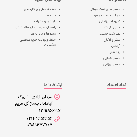
مکمل های کمک درمانی
صفحه اصلی
آپا فارمسی
مراقبت پوست و مو
درباره ما
تجهیزات پزشکی
قوانین و مقررات
مادر و کودک
راهنمای خرید از داروخانه آنلاین
بهداشت جنسی
مجوزها و پروانه ها
عطر و ادکلن
حفظ و رعایت حریم شخصی
مشتریان
آرایشی
بهداشتی
مکمل غذایی
مکمل ورزشی
نماد اعتماد
ارتباط با ما
میدان آزادی ـ شهرک
آپادانا ـ پاساژ گل مریم
1391866351
02144656656
09019447704