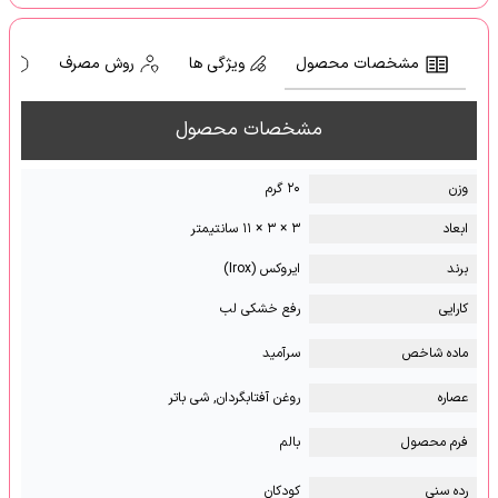
مشخصات محصول
ویژگی ها
روش مصرف
ه
مشخصات محصول
وزن
۲۰ گرم
ابعاد
۳ × ۳ × ۱۱ سانتیمتر
برند
ایروکس (Irox)
کارایی
رفع خشکی لب
ماده شاخص
سرآمید
عصاره
روغن آفتابگردان, شی باتر
فرم محصول
بالم
رده سنی
کودکان