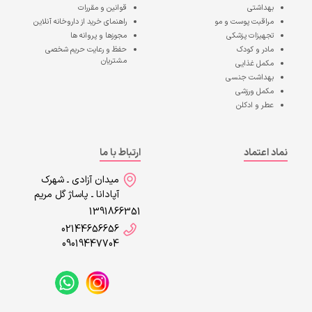
بهداشتی
قوانین و مقررات
مراقبت پوست و مو
راهنمای خرید از داروخانه آنلاین
تجهیزات پزشکی
مجوزها و پروانه ها
مادر و کودک
حفظ و رعایت حریم شخصی
مشتریان
مکمل غذایی
بهداشت جنسی
مکمل ورزشی
عطر و ادکلن
نماد اعتماد
ارتباط با ما
میدان آزادی ـ شهرک
آپادانا ـ پاساژ گل مریم
1391866351
02144656656
09019447704