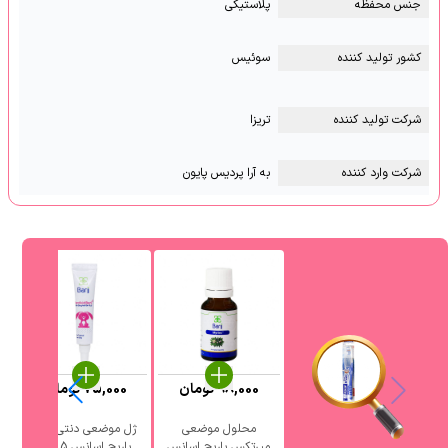
جنس محفظه
پلاستیکی
کشور تولید کننده
سوئیس
شرکت تولید کننده
تریزا
شرکت وارد کننده
به آرا پردیس پایون
98,000
تومان
75,000
تومان
محلول موضعی
ژل موضعی دنتی کید
میرتکس باریج اسانس
باریج اسانس 5 گرم