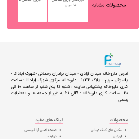
محصولات مشابه
۱۵ میلی ‎ ...
آدرس داروخانه میدان آزادی - میدان برادران رحمانی -شهرک آپادانا -
پاساژگل مریم - پلاک 1/32 - داروخانه مرکزی شهرک آپادانا : ساعت
کاری داروخانه پشتیبانی سایت : شنبه تا پنج شنبه از ساعت 10 الی
20 . ساعت کاری داروخانه : 9الی 21 به غیر از جمعه ها و تعطیلات
رسمی
محصولات
لینک های مفید
مکمل های کمک درمانی
صفحه اصلی
آپا فارمسی
آرایشی
درباره ما