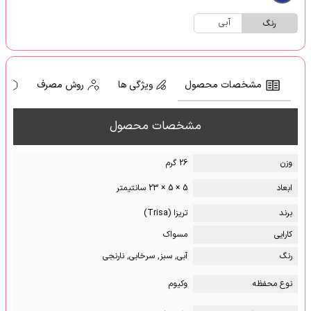
آبی
رنگ
مشخصات محصول
ویژگی ها
روش مصرف
ه
مشخصات محصول
وزن
26 گرم
ابعاد
5 × 5 × 23 سانتیمتر
برند
تریزا (Trisa)
کارایی
مسواک
رنگ
آبی, سبز, سرخابی, نارنجی
نوع محفظه
وکیوم