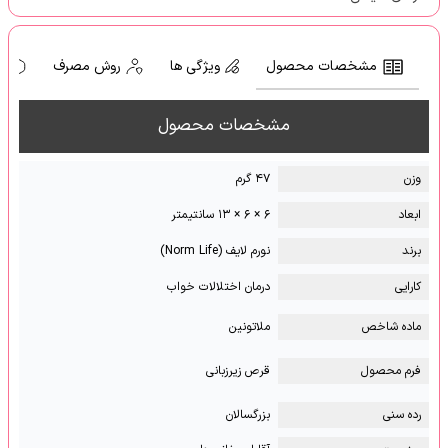
مشخصات محصول
ویژگی ها
روش مصرف
ه
مشخصات محصول
وزن
۴۷ گرم
ابعاد
۶ × ۶ × ۱۳ سانتیمتر
برند
نورم لایف (Norm Life)
کارایی
درمان اختلالات خواب
ماده شاخص
ملاتونین
فرم محصول
قرص زیرزبانی
رده سنی
بزرگسالان