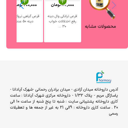
87,000
تومان
200,000
تومان
قرص ترانکی وال دینه
قرص گیاهی نروکسین
ق
رفع اختلالات خواب
دینه 50 عدد
محصولات مشابه
30 ...
آدرس داروخانه میدان آزادی - میدان برادران رحمانی -شهرک آپادانا -
پاساژگل مریم - پلاک 1/32 - داروخانه مرکزی شهرک آپادانا : ساعت
کاری داروخانه پشتیبانی سایت : شنبه تا پنج شنبه از ساعت 10 الی
20 . ساعت کاری داروخانه : 9الی 21 به غیر از جمعه ها و تعطیلات
رسمی