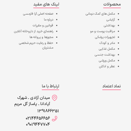
محصولات
لینک های مفید
مکمل های کمک درمانی
صفحه اصلی
آپا فارمسی
آرایشی
درباره ما
بهداشتی
قوانین و مقررات
مراقبت پوست و مو
راهنمای خرید از داروخانه آنلاین
تجهیزات پزشکی
مجوزها و پروانه ها
مادر و کودک
حفظ و رعایت حریم شخصی
مشتریان
مکمل غذایی
بهداشت جنسی
مکمل ورزشی
عطر و ادکلن
نماد اعتماد
ارتباط با ما
میدان آزادی ـ شهرک
آپادانا ـ پاساژ گل مریم
1391866351
02144656656
09019447704