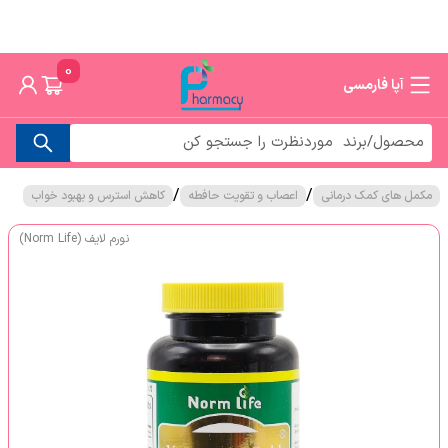
0
آپا فارمسی
/
/
مکمل های کمک درمانی
اعصاب و تقویت حافطه
کاهش استرس و بهبود خواب
نورم لایف (Norm Life)