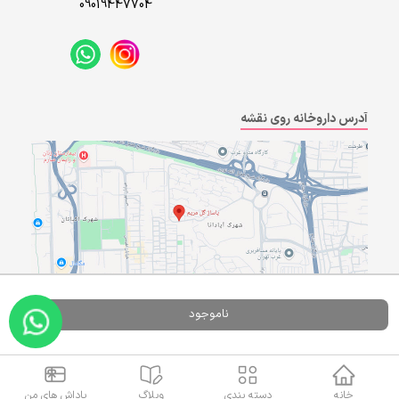
09019447704
آدرس داروخانه روی نقشه
ناموجود
Powered By
A Pluss
خانه
دسته بندی
وبلاگ
پاداش های من