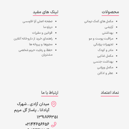
محصولات
لینک های مفید
مکمل های کمک درمانی
صفحه اصلی
آپا فارمسی
آرایشی
درباره ما
بهداشتی
قوانین و مقررات
مراقبت پوست و مو
راهنمای خرید از داروخانه آنلاین
تجهیزات پزشکی
مجوزها و پروانه ها
مادر و کودک
حفظ و رعایت حریم شخصی
مشتریان
مکمل غذایی
بهداشت جنسی
مکمل ورزشی
عطر و ادکلن
نماد اعتماد
ارتباط با ما
میدان آزادی ـ شهرک
آپادانا ـ پاساژ گل مریم
1391866351
02144656656