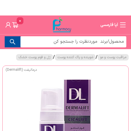
0
آپا فارمسی
/
/
مراقبت پوست و مو
شوینده و پاک کننده پوست
ژل و فوم پوست خشک
درمالیفت (Dermalift)