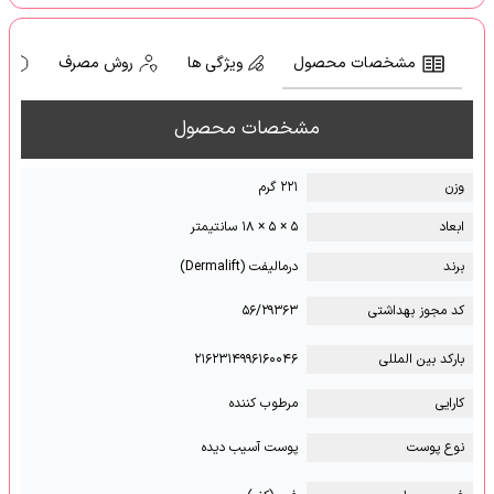
مشخصات محصول
ویژگی ها
روش مصرف
ه
مشخصات محصول
وزن
۲۲۱ گرم
ابعاد
۵ × ۵ × ۱۸ سانتیمتر
برند
درمالیفت (Dermalift)
کد مجوز بهداشتی
۵۶/۲۹۳۶۳
بارکد بین المللی
۲۱۶۲۳۱۴۹۹۶۱۶۰۰۴۶
کارایی
مرطوب کننده
نوع پوست
پوست آسیب دیده