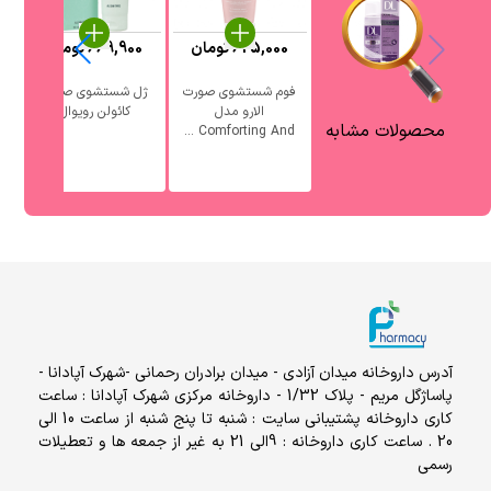
625,000
تومان
669,900
تومان
فوم شستشوی صورت
ژل شستشوی صورت
الارو مدل
کائولن رویوال
آ
محصولات مشابه
Comforting And ...
آدرس داروخانه میدان آزادی - میدان برادران رحمانی -شهرک آپادانا -
پاساژگل مریم - پلاک 1/32 - داروخانه مرکزی شهرک آپادانا : ساعت
کاری داروخانه پشتیبانی سایت : شنبه تا پنج شنبه از ساعت 10 الی
20 . ساعت کاری داروخانه : 9الی 21 به غیر از جمعه ها و تعطیلات
رسمی