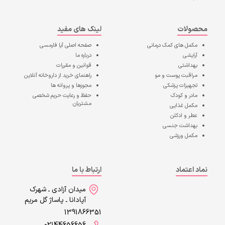
محصولات
لینک های مفید
مکمل های کمک درمانی
صفحه اصلی
آپا فارمسی
آرایشی
درباره ما
بهداشتی
قوانین و مقررات
مراقبت پوست و مو
راهنمای خرید از داروخانه آنلاین
تجهیزات پزشکی
مجوزها و پروانه ها
مادر و کودک
حفظ و رعایت حریم شخصی
مشتریان
مکمل غذایی
عطر و ادکلن
بهداشت جنسی
مکمل ورزشی
نماد اعتماد
ارتباط با ما
میدان آزادی ـ شهرک
آپادانا ـ پاساژ گل مریم
1391866351