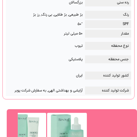
رده سنی
بزرگسالان
رنگ
بژ طبیعی, بژ طلایی, بی رنگ, رز بژ
⁺۵۰
SPF
مقدار
۵۰ میلی لیتر
نوع محفظه
تیوب
جنس محفظه
پلاستیکی
کشور تولید کننده
ایران
شرکت تولید کننده
آرایشی و بهداشتی الهی, به سفارش شرکت پوبر