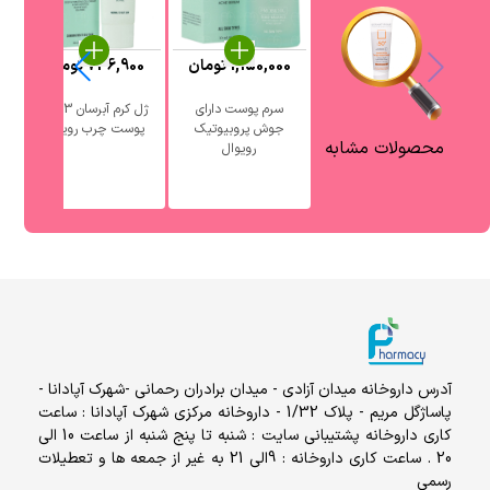
1,150,000
تومان
736,900
تومان
0
سرم پوست دارای
ژل کرم آبرسان 3 در 1
جوش پروبیوتیک
پوست چرب رویوال
آ
محصولات مشابه
رویوال
آدرس داروخانه میدان آزادی - میدان برادران رحمانی -شهرک آپادانا -
پاساژگل مریم - پلاک 1/32 - داروخانه مرکزی شهرک آپادانا : ساعت
کاری داروخانه پشتیبانی سایت : شنبه تا پنج شنبه از ساعت 10 الی
20 . ساعت کاری داروخانه : 9الی 21 به غیر از جمعه ها و تعطیلات
رسمی