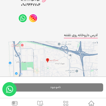
02144656656
09019447704
آدرس داروخانه روی نقشه
ناموجود
Powered By
A Pluss