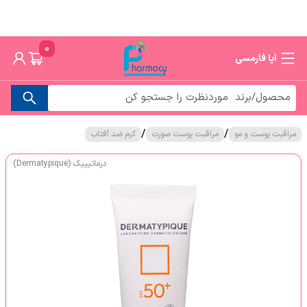
0
آپا فارمسی
/
/
مراقبت پوست و مو
مراقبت پوست صورت
کرم ضد آفتاب
درماتیپیک (Dermatypique)