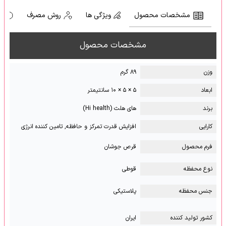
مشخصات محصول
ویژگی ها
روش مصرف
ه
مشخصات محصول
وزن
۸۹ گرم
ابعاد
۵ × ۵ × ۱۰ سانتیمتر
برند
های هلث (Hi health)
کارایی
افزایش قدرت تمرکز و حافظه, تامین کننده انرژی
فرم محصول
قرص جوشان
نوع محفظه
قوطی
جنس محفظه
پلاستیکی
کشور تولید کننده
ایران