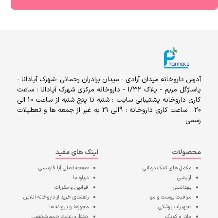
آدرس داروخانه میدان آزادی - میدان برادران رحمانی -شهرک آپادانا -
پاساژگل مریم - پلاک 1/32 - داروخانه مرکزی شهرک آپادانا : ساعت
کاری داروخانه پشتیبانی سایت : شنبه تا پنج شنبه از ساعت 10 الی
20 . ساعت کاری داروخانه : 9الی 21 به غیر از جمعه ها و تعطیلات
رسمی
محصولات
لینک های مفید
مکمل های کمک درمانی
صفحه اصلی
آپا فارمسی
آرایشی
درباره ما
بهداشتی
قوانین و مقررات
مراقبت پوست و مو
راهنمای خرید از داروخانه آنلاین
تجهیزات پزشکی
مجوزها و پروانه ها
مادر و کودک
حفظ و رعایت حریم شخصی