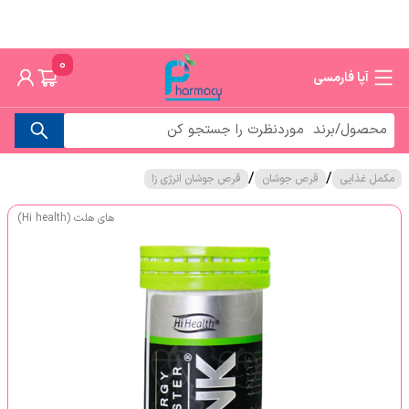
0
آپا فارمسی
/
/
مکمل غذایی
قرص جوشان
قرص جوشان انرژی زا
های هلث (Hi health)