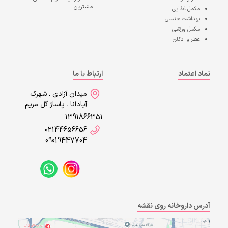
مشتریان
مکمل غذایی
بهداشت جنسی
مکمل ورزشی
عطر و ادکلن
نماد اعتماد
ارتباط با ما
میدان آزادی ـ شهرک
آپادانا ـ پاساژ گل مریم
1391866351
02144656656
09019447704
آدرس داروخانه روی نقشه