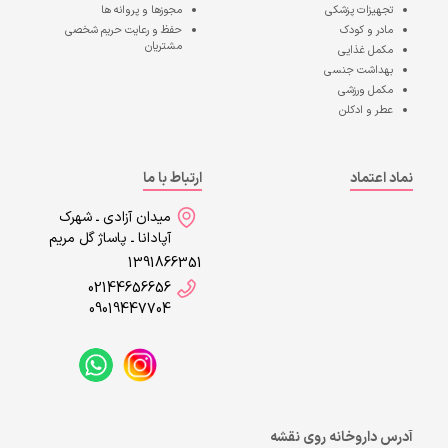
تجهیزات پزشکی
مجوزها و پروانه ها
مادر و کودک
حفظ و رعایت حریم شخصی
مشتریان
مکمل غذایی
بهداشت جنسی
مکمل ورزشی
عطر و ادکلن
نماد اعتماد
ارتباط با ما
میدان آزادی ـ شهرک
آپادانا ـ پاساژ گل مریم
1391866351
02144656656
09019447704
آدرس داروخانه روی نقشه