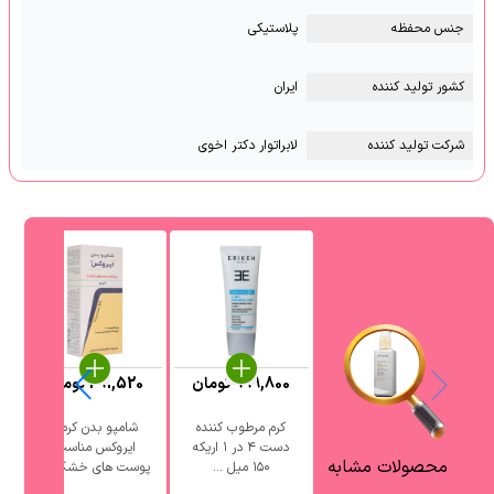
جنس محفظه
پلاستیکی
کشور تولید کننده
ایران
شرکت تولید کننده
لابراتوار دکتر اخوی
999,800
تومان
291,520
تومان
کرم مرطوب کننده
شامپو بدن کرمی
ش
دست ۴ در ۱ اریکه
ایروکس مناسب
محصولات مشابه
۱۵۰ میل ...
پوست های خشک ...