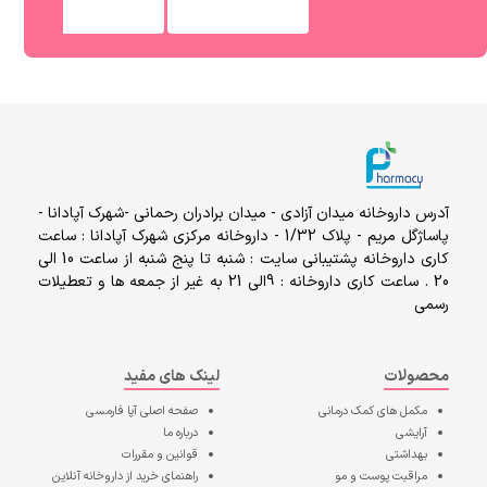
آدرس داروخانه میدان آزادی - میدان برادران رحمانی -شهرک آپادانا -
پاساژگل مریم - پلاک 1/32 - داروخانه مرکزی شهرک آپادانا : ساعت
کاری داروخانه پشتیبانی سایت : شنبه تا پنج شنبه از ساعت 10 الی
20 . ساعت کاری داروخانه : 9الی 21 به غیر از جمعه ها و تعطیلات
رسمی
محصولات
لینک های مفید
مکمل های کمک درمانی
صفحه اصلی
آپا فارمسی
آرایشی
درباره ما
بهداشتی
قوانین و مقررات
مراقبت پوست و مو
راهنمای خرید از داروخانه آنلاین