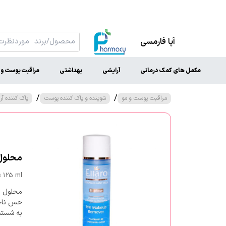
آپا فارمسی
مکمل های کمک درمانی
آرایشی
بهداشتی
مراقبت پوست و 
/
/
مراقبت پوست و مو
شوینده و پاک کننده پوست
پاک کننده 
محلول پ
s 125 ml
محلول پا
حس ناخوش
به شستشو