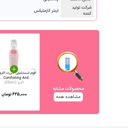
شرکت تولید
اینتر کازمتیکس
کننده
فوم شستشوی صورت الارو
Comforting And ...
الارو (Ellaro)
محصولات مشابه
625,000
تومان
مشاهده همه