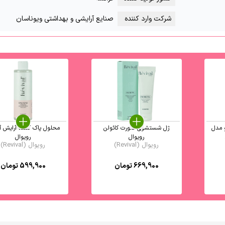
شرکت وارد کننده
صنایع آرایشی و بهداشتی ویوناسان
 مدل
ژل شستشوی صورت کائولن
محلول پاک کننده آرایش آ
رویوال
رویوال
رویوال (Revival)
رویوال (Revival)
669,900
تومان
599,900
تومان