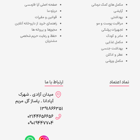
مکمل های کمک درمانی
صفحه اصلی
آپا فارمسی
آرایشی
درباره ما
بهداشتی
قوانین و مقررات
مراقبت پوست و مو
راهنمای خرید از داروخانه آنلاین
تجهیزات پزشکی
مجوزها و پروانه ها
مادر و کودک
حفظ و رعایت حریم شخصی
مشتریان
مکمل غذایی
بهداشت جنسی
عطر و ادکلن
مکمل ورزشی
نماد اعتماد
ارتباط با ما
میدان آزادی ـ شهرک
آپادانا ـ پاساژ گل مریم
1391866351
02144656656
09019447704