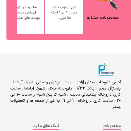
کرم مرطوب کننده
شامپو بدن کرمی
ش
دست ۴ در ۱ اریکه
ایروکس مناسب
محصولات مشابه
۱۵۰ میل ...
پوست های خشک ...
آدرس داروخانه میدان آزادی - میدان برادران رحمانی -شهرک آپادانا -
پاساژگل مریم - پلاک 1/32 - داروخانه مرکزی شهرک آپادانا : ساعت
کاری داروخانه پشتیبانی سایت : شنبه تا پنج شنبه از ساعت 10 الی
20 . ساعت کاری داروخانه : 9الی 21 به غیر از جمعه ها و تعطیلات
رسمی
محصولات
لینک های مفید