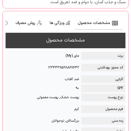
سبک و جذب آسان، با دوام و ضد تعریق است.
مشخصات محصول
ویژگی ها
روش مصرف
ه
مشخصات محصول
برند
مای (My)
کد مجوز بهداشتی
۱۲۲۴۴۳۸۵۲۸۸۶۷۶۴۲
کارایی
ضد آفتاب
۹۰
SPF
نوع پوست
پوست خشک, پوست معمولی
فرم محصول
کرم
رده سنی
بزرگسالان, نوجوانان