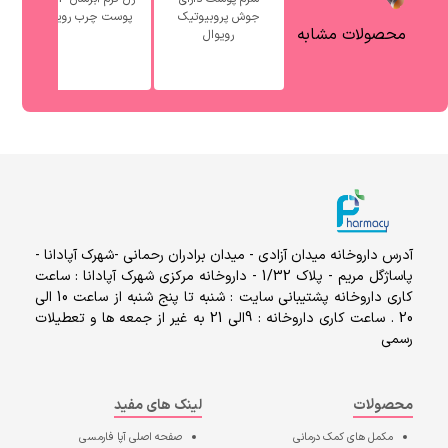
جوش پروبیوتیک
پوست چرب رویوال
آ
محصولات مشابه
رویوال
آدرس داروخانه میدان آزادی - میدان برادران رحمانی -شهرک آپادانا -
پاساژگل مریم - پلاک 1/32 - داروخانه مرکزی شهرک آپادانا : ساعت
کاری داروخانه پشتیبانی سایت : شنبه تا پنج شنبه از ساعت 10 الی
20 . ساعت کاری داروخانه : 9الی 21 به غیر از جمعه ها و تعطیلات
رسمی
محصولات
لینک های مفید
مکمل های کمک درمانی
صفحه اصلی
آپا فارمسی