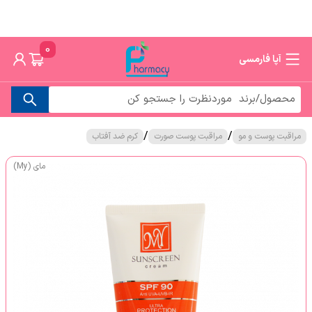
0
آپا فارمسی
/
/
مراقبت پوست و مو
مراقبت پوست صورت
کرم ضد آفتاب
مای (My)