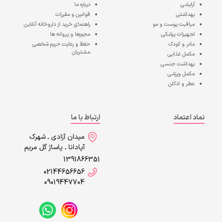
آرایشی
درباره ما
بهداشتی
قوانین و مقررات
مراقبت پوست و مو
راهنمای خرید از داروخانه آنلاین
تجهیزات پزشکی
مجوزها و پروانه ها
مادر و کودک
حفظ و رعایت حریم شخصی
مشتریان
مکمل غذایی
بهداشت جنسی
مکمل ورزشی
عطر و ادکلن
نماد اعتماد
ارتباط با ما
میدان آزادی ـ شهرک
آپادانا ـ پاساژ گل مریم
1391866351
02144656656
09019447704