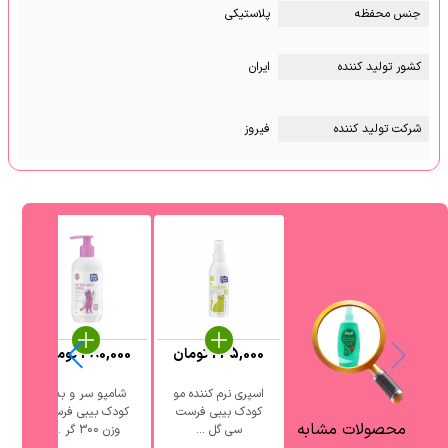
جنس محفظه
پلاستیکی
کشور تولید کننده
ایران
شرکت تولید کننده
فیروز
235,000
تومان
380,000
تومان
اسپری نرم کننده مو
شامپو سر و بدن
ش
کودک بیبی فرست
کودک بیبی فرست
محصولات مشابه
سی گل ...
وزن 300 گر ...