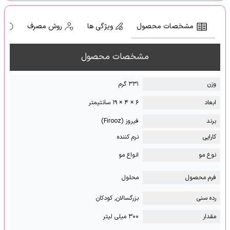
مشخصات محصول
ویژگی ها
روش مصرف
ه
مشخصات محصول
وزن
۳۳۱ گرم
ابعاد
۶ × ۴ × ۱۹ سانتیمتر
برند
فیروز (Firooz)
کارایی
نرم کننده
نوع مو
انواع مو
فرم محصول
محلول
رده سنی
بزرگسالان, کودکان
مقدار
۳۰۰ میلی لیتر