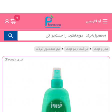
0
آپا فارمسی
/
/
مادر و کودک
مراقبت از مو کودک
نرم کننده موی کودک
فیروز (Firooz)