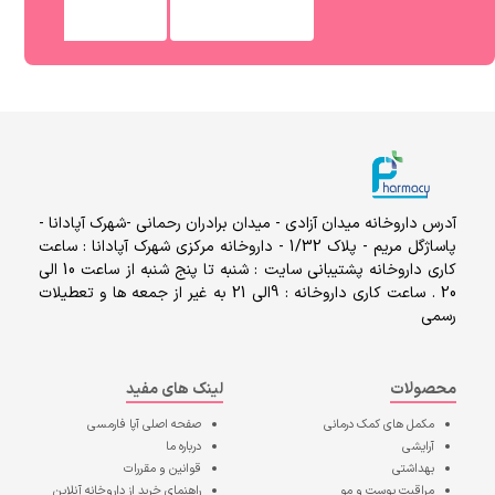
آدرس داروخانه میدان آزادی - میدان برادران رحمانی -شهرک آپادانا -
پاساژگل مریم - پلاک 1/32 - داروخانه مرکزی شهرک آپادانا : ساعت
کاری داروخانه پشتیبانی سایت : شنبه تا پنج شنبه از ساعت 10 الی
20 . ساعت کاری داروخانه : 9الی 21 به غیر از جمعه ها و تعطیلات
رسمی
محصولات
لینک های مفید
مکمل های کمک درمانی
صفحه اصلی
آپا فارمسی
آرایشی
درباره ما
بهداشتی
قوانین و مقررات
مراقبت پوست و مو
راهنمای خرید از داروخانه آنلاین