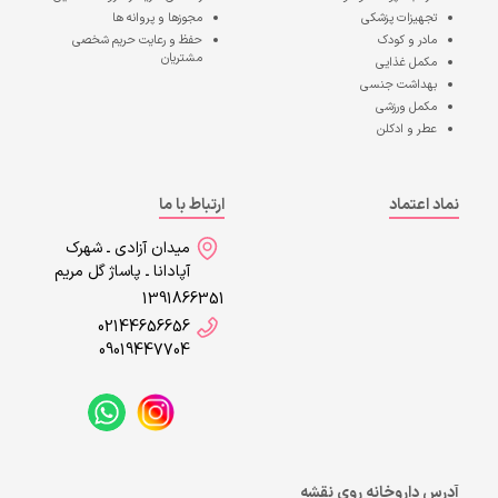
تجهیزات پزشکی
مجوزها و پروانه ها
مادر و کودک
حفظ و رعایت حریم شخصی
مشتریان
مکمل غذایی
بهداشت جنسی
مکمل ورزشی
عطر و ادکلن
نماد اعتماد
ارتباط با ما
میدان آزادی ـ شهرک
آپادانا ـ پاساژ گل مریم
1391866351
02144656656
09019447704
آدرس داروخانه روی نقشه