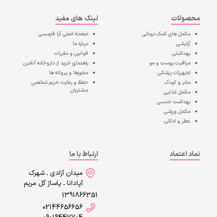
محصولات
لینک های مفید
مکمل های کمک درمانی
صفحه اصلی
آپا فارمسی
آرایشی
درباره ما
بهداشتی
قوانین و مقررات
مراقبت پوست و مو
راهنمای خرید از داروخانه آنلاین
تجهیزات پزشکی
مجوزها و پروانه ها
مادر و کودک
حفظ و رعایت حریم شخصی
مشتریان
مکمل غذایی
بهداشت جنسی
مکمل ورزشی
عطر و ادکلن
نماد اعتماد
ارتباط با ما
میدان آزادی ـ شهرک
آپادانا ـ پاساژ گل مریم
1391866351
02144656656