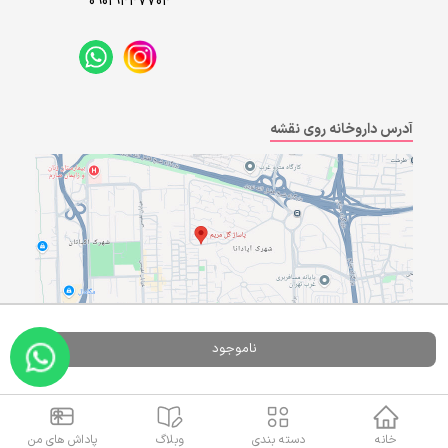
09019447704
آدرس داروخانه روی نقشه
ناموجود
Powered By
A Pluss
خانه
دسته بندی
وبلاگ
پاداش های من