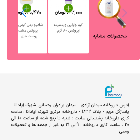
133,000
تومان
260,470
تومان
کرم وازلین ویتامینه
شامپو بدن کرمی بچه
ک
ایروکس ۸۰ گرم
ایروکس مناسب
محصولات مشابه
پوست های ...
آدرس داروخانه میدان آزادی - میدان برادران رحمانی -شهرک آپادانا -
پاساژگل مریم - پلاک 1/32 - داروخانه مرکزی شهرک آپادانا : ساعت
کاری داروخانه پشتیبانی سایت : شنبه تا پنج شنبه از ساعت 10 الی
20 . ساعت کاری داروخانه : 9الی 21 به غیر از جمعه ها و تعطیلات
رسمی