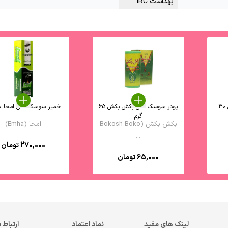
بهداشت IRC
قرص حشره کش کوپکس 30
پودر سوسک کش بکش بکش 65
خمیر سوسک کش امحا 60 گرم
گرم
بکش بکش (Bokosh Boko
امحا (Emha)
...
270,000
تومان
65,000
تومان
لینک های مفید
نماد اعتماد
ارتباط ب