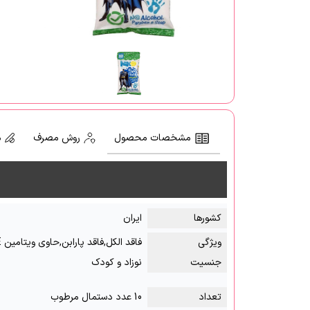
مشخصات محصول
روش مصرف
م
کشور‌ها
ایران
ویژگی
فاقد الکل,فاقد پارابن,حاوی ویتامین E
جنسیت
نوزاد و کودک
تعداد
10 عدد دستمال مرطوب