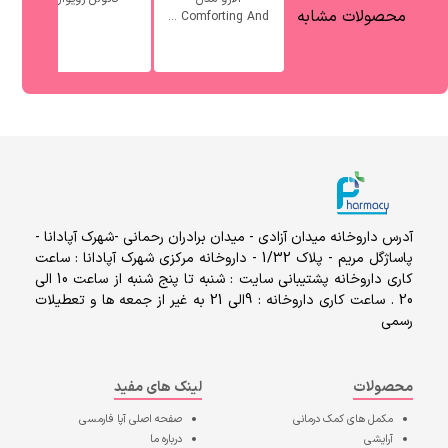
محصولات مشابه
Comforting And ...
آدرس داروخانه میدان آزادی - میدان برادران رحمانی -شهرک آپادانا -
پاساژگل مریم - پلاک 1/32 - داروخانه مرکزی شهرک آپادانا : ساعت
کاری داروخانه پشتیبانی سایت : شنبه تا پنج شنبه از ساعت 10 الی
20 . ساعت کاری داروخانه : 9الی 21 به غیر از جمعه ها و تعطیلات
رسمی
محصولات
لینک های مفید
مکمل های کمک درمانی
صفحه اصلی
آپا فارمسی
آرایشی
درباره ما