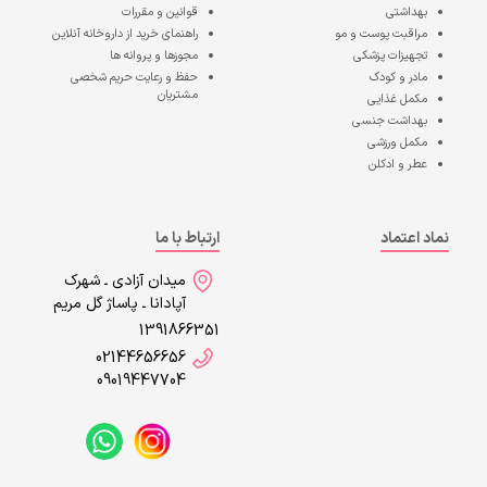
بهداشتی
قوانین و مقررات
مراقبت پوست و مو
راهنمای خرید از داروخانه آنلاین
تجهیزات پزشکی
مجوزها و پروانه ها
مادر و کودک
حفظ و رعایت حریم شخصی
مشتریان
مکمل غذایی
بهداشت جنسی
مکمل ورزشی
عطر و ادکلن
نماد اعتماد
ارتباط با ما
میدان آزادی ـ شهرک
آپادانا ـ پاساژ گل مریم
1391866351
02144656656
09019447704