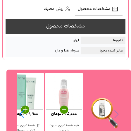
مشخصات محصول
روش مصرف
مشخصات محصول
کشور‌ها
ایران
صادر کننده مجوز
سازمان غذا و دارو
625,000
تومان
669,900
تومان
فوم شستشوی صورت
ژل شستشوی صورت
الارو مدل
کائولن رویوال
آ