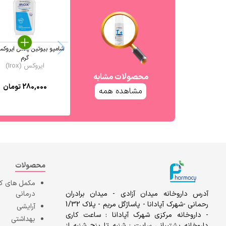
گرم
ایروکس (Irox)
محصولات مشابه
280,000
تومان
مشاهده همه
محصولات
مکمل های 
آدرس داروخانه میدان آزادی - میدان برادران
درمانی
رحمانی -شهرک آپادانا - پاساژگل مریم - پلاک 1/32
آرایشی
- داروخانه مرکزی شهرک آپادانا : ساعت کاری
بهداشتی
داروخانه پشتیبانی سایت : شنبه تا پنج شنبه از