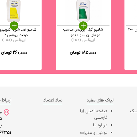
شامپو بیوتین پلاس ایروکس 200
شامپو گزنه ایروکس مناسب
موهای چرب و معمو ...
درصد ایروکس ۲ ...
ایروکس (Irox)
ایروکس (Irox)
185,000
تومان
260,000
تومان
لینک های مفید
نماد اعتماد
ارتباط ب
کمک
صفحه اصلی
آپا
می
فارمسی
شه
درباره ما
پا
قوانین و مقررات
866351