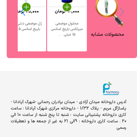
98,000
تومان
75,000
تومان
محلول موضعی
ژل موضعی دنتی کید
میرتکس باریج اسانس
باریج اسانس 5 گرم
محصولات مشابه
۱۵ میلی ‎ ...
آدرس داروخانه میدان آزادی - میدان برادران رحمانی -شهرک آپادانا -
پاساژگل مریم - پلاک 1/32 - داروخانه مرکزی شهرک آپادانا : ساعت
کاری داروخانه پشتیبانی سایت : شنبه تا پنج شنبه از ساعت 10 الی
20 . ساعت کاری داروخانه : 9الی 21 به غیر از جمعه ها و تعطیلات
رسمی