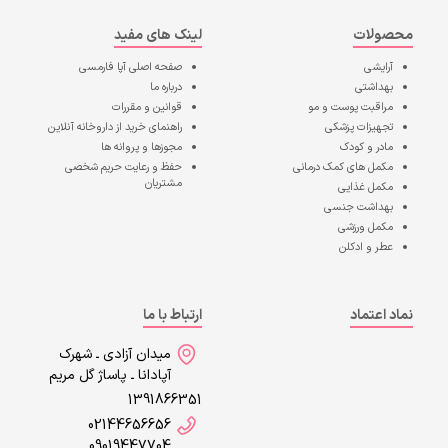
محصولات
لینک های مفید
آرایشی
صفحه اصلی
آپا فارمسی
بهداشتی
درباره ما
مراقبت پوست و مو
قوانین و مقررات
تجهیزات پزشکی
راهنمای خرید از داروخانه آنلاین
مادر و کودک
مجوزها و پروانه ها
مکمل های کمک درمانی
حفظ و رعایت حریم شخصی
مشتریان
مکمل غذایی
بهداشت جنسی
مکمل ورزشی
عطر و ادکلن
نماد اعتماد
ارتباط با ما
میدان آزادی ـ شهرک
آپادانا ـ پاساژ گل مریم
1391866351
02144656656
09019447704