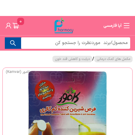
0
آپا فارمسی
/
مکمل های کمک درمانی
دیابت و کاهش قند خون
کامور (Kamvar)