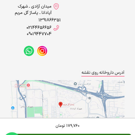
میدان آزادی ـ شهرک
آپادانا ـ پاساژ گل مریم
1391866351
02144656656
09019447704
آدرس داروخانه روی نقشه
179,760
تومان