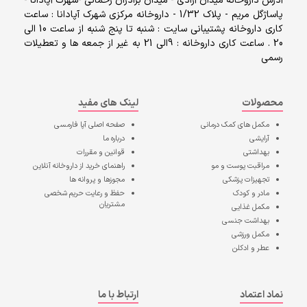
آدرس داروخانه میدان آزادی - میدان برادران رحمانی -شهرک آپادانا -
پاساژگل مریم - پلاک 1/32 - داروخانه مرکزی شهرک آپادانا : ساعت
کاری داروخانه پشتیبانی سایت : شنبه تا پنج شنبه از ساعت 10 الی
20 . ساعت کاری داروخانه : 9الی 21 به غیر از جمعه ها و تعطیلات
رسمی
محصولات
لینک های مفید
مکمل های کمک درمانی
صفحه اصلی
آپا فارمسی
آرایشی
درباره ما
بهداشتی
قوانین و مقررات
مراقبت پوست و مو
راهنمای خرید از داروخانه آنلاین
تجهیزات پزشکی
مجوزها و پروانه ها
مادر و کودک
حفظ و رعایت حریم شخصی
مشتریان
مکمل غذایی
بهداشت جنسی
مکمل ورزشی
عطر و ادکلن
نماد اعتماد
ارتباط با ما