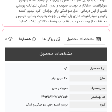
عفونت با بکارگیری سولفات مس و روی، کرم ترمیم کننده راکوتن
سوکرالفیت، سازگار با پوست صورت و بدن، کاهش التهابات پوستی
ناشی از لیزر درمانی، ادرار سوختگی پای نوزادان، کرم ترمیم کننده
راکوتن سوکرالفیت، دارای ژل آلوئه ورا جهت رطوبت رسانی، ترمیم و
محافظت از پوست در برابر آفتاب به واسطه داشتن زینک اکساید
مشخصات محصول
ویژگی ها
هشدارها
شرایط
مشخصات محصول
نوع محصول
کرم
سایز
40 میلی لیتر
محل مصرف
صورت و بدن
کد بهداشتی
2994581370767756
گروه
ترمیم کننده زخم، سوختگی و اسکار