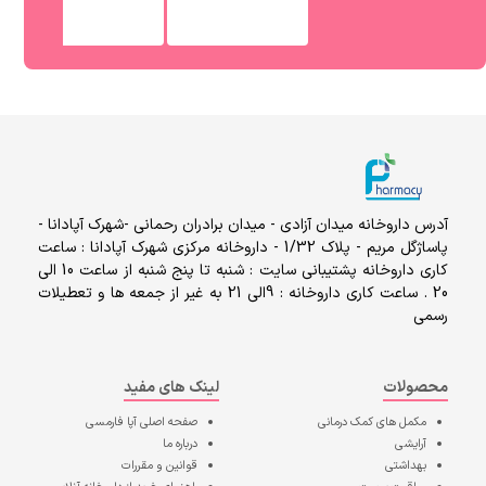
آدرس داروخانه میدان آزادی - میدان برادران رحمانی -شهرک آپادانا -
پاساژگل مریم - پلاک 1/32 - داروخانه مرکزی شهرک آپادانا : ساعت
کاری داروخانه پشتیبانی سایت : شنبه تا پنج شنبه از ساعت 10 الی
20 . ساعت کاری داروخانه : 9الی 21 به غیر از جمعه ها و تعطیلات
رسمی
محصولات
لینک های مفید
مکمل های کمک درمانی
صفحه اصلی
آپا فارمسی
آرایشی
درباره ما
بهداشتی
قوانین و مقررات