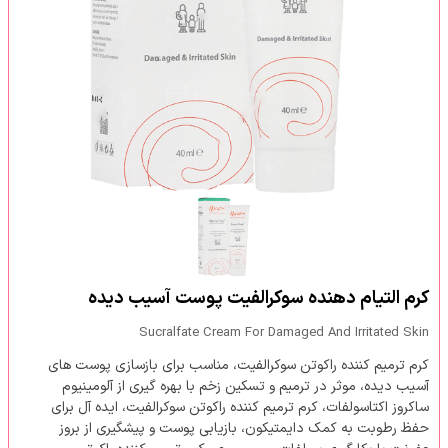
کرم التیام دهنده سوکرالفیت پوست آسیب دیده
Sucralfate Cream For Damaged And Irritated Skin
کرم ترمیم کننده راکوتن سوکرالفیت، مناسب برای بازسازی پوست های
آسیب دیده، موثر در ترمیم و تسکین زخم با بهره گیری از آلومینیوم
ساکروز اکتاسولفات، کرم ترمیم کننده راکوتن سوکرالفیت، ایده آل برای
حفظ رطوبت به کمک دایمتیکون، بازیابی پوست و پیشگیری از بروز