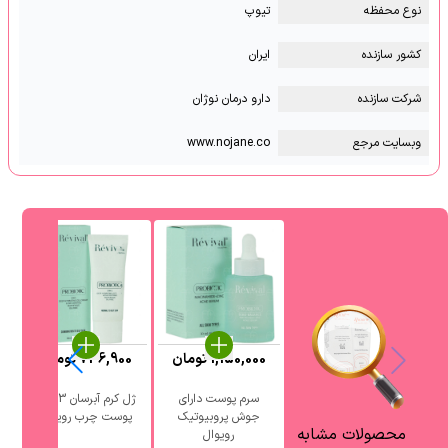
نوع محفظه
تیوپ
کشور سازنده
ایران
شرکت سازنده
دارو درمان نوژان
وبسایت مرجع
www.nojane.co
1,150,000
تومان
736,900
تومان
0
سرم پوست دارای
ژل کرم آبرسان 3 در 1
جوش پروبیوتیک
پوست چرب رویوال
آ
محصولات مشابه
رویوال