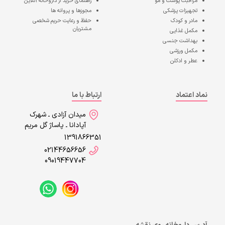
مراقبت پوست و مو
راهنمای خرید از داروخانه آنلاین
تجهیزات پزشکی
مجوزها و پروانه ها
مادر و کودک
حفظ و رعایت حریم شخصی
مشتریان
مکمل غذایی
بهداشت جنسی
مکمل ورزشی
عطر و ادکلن
نماد اعتماد
ارتباط با ما
میدان آزادی ـ شهرک
آپادانا ـ پاساژ گل مریم
1391866351
02144656656
09019447704