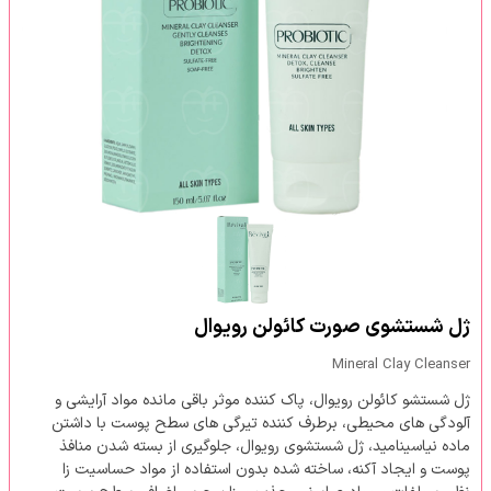
ژل شستشوی صورت کائولن رویوال
Mineral Clay Cleanser
ژل شستشو کائولن رویوال، پاک کننده موثر باقی مانده مواد آرایشی و
آلودگی های محیطی، برطرف کننده تیرگی های سطح پوست با داشتن
ماده نیاسینامید، ژل شستشوی رویوال، جلوگیری از بسته شدن منافذ
پوست و ایجاد آکنه، ساخته شده بدون استفاده از مواد حساسیت زا