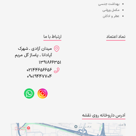
بهداشت جنسی
مکمل ورزشی
عطر و ادکلن
نماد اعتماد
ارتباط با ما
میدان آزادی ـ شهرک
آپادانا ـ پاساژ گل مریم
1391866351
02144656656
09019447704
آدرس داروخانه روی نقشه