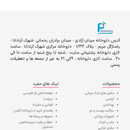
آدرس داروخانه میدان آزادی - میدان برادران رحمانی -شهرک آپادانا -
پاساژگل مریم - پلاک 1/32 - داروخانه مرکزی شهرک آپادانا : ساعت
کاری داروخانه پشتیبانی سایت : شنبه تا پنج شنبه از ساعت 10 الی
20 . ساعت کاری داروخانه : 9الی 21 به غیر از جمعه ها و تعطیلات
رسمی
محصولات
لینک های مفید
مکمل های کمک درمانی
صفحه اصلی
آپا فارمسی
آرایشی
درباره ما
بهداشتی
قوانین و مقررات
مراقبت پوست و مو
راهنمای خرید از داروخانه آنلاین
تجهیزات پزشکی
مجوزها و پروانه ها
مادر و کودک
حفظ و رعایت حریم شخصی
مشتریان
مکمل غذایی