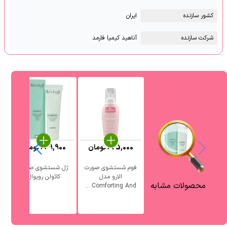
کشور سازنده
ایران
شرکت سازنده
آناهید کیمیا فارمد
625,000
تومان
669,900
تومان
فوم شستشوی صورت
ژل شستشوی صورت
الارو مدل
کائولن رویوال
آ
محصولات مشابه
Comforting And ...