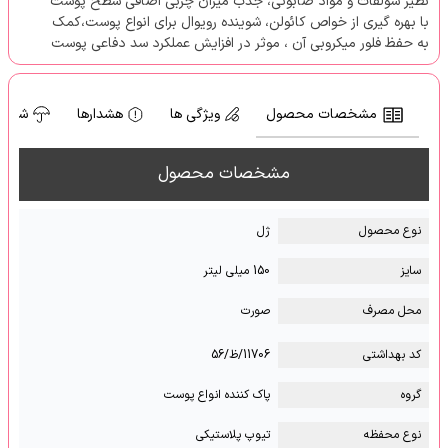
نظیر سولفات و مواد صابونی، جذب میزان چربی اضافی سطح پوست
با بهره گیری از خواص کائولن، شوینده رویوال برای انواع پوست،کمک
به حفظ فلور میکروبی آن ، موثر در افزایش عملکرد سد دفاعی پوست
مشخصات محصول
ویژگی ها
هشدارها
شرایط
مشخصات محصول
نوع محصول
ژل
سایز
150 میلی لیتر
محل مصرف
صورت
کد بهداشتی
11706/ظ/56
گروه
پاک کننده انواع پوست
نوع محفظه
تیوپ پلاستیکی