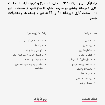
پاساژگل مریم - پلاک 1/32 - داروخانه مرکزی شهرک آپادانا : ساعت
کاری داروخانه پشتیبانی سایت : شنبه تا پنج شنبه از ساعت 10 الی
20 . ساعت کاری داروخانه : 9الی 21 به غیر از جمعه ها و تعطیلات
رسمی
محصولات
لینک های مفید
آرایشی
صفحه اصلی
آپا فارمسی
بهداشتی
درباره ما
مکمل غذایی
قوانین و مقررات
عطر و ادکلن
راهنمای خرید از داروخانه آنلاین
مکمل های کمک درمانی
مجوزها و پروانه ها
مراقبت پوست و مو
حفظ و رعایت حریم شخصی
مشتریان
تجهیزات پزشکی
مادر و کودک
بهداشت جنسی
مکمل ورزشی
نماد اعتماد
ارتباط با ما