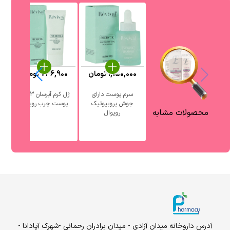
1,150,000
تومان
736,900
تومان
0
سرم پوست دارای
ژل کرم آبرسان 3 در 1
جوش پروبیوتیک
پوست چرب رویوال
آ
محصولات مشابه
رویوال
آدرس داروخانه میدان آزادی - میدان برادران رحمانی -شهرک آپادانا -