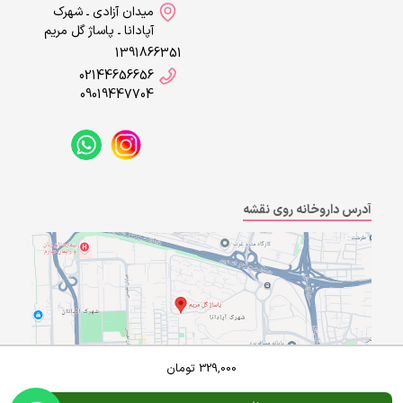
میدان آزادی ـ شهرک
آپادانا ـ پاساژ گل مریم
1391866351
02144656656
09019447704
آدرس داروخانه روی نقشه
329,000
تومان