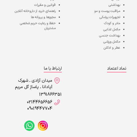
بهداشتی
قوانین و مقررات
مراقبت پوست و مو
راهنمای خرید از داروخانه آنلاین
تجهیزات پزشکی
مجوزها و پروانه ها
مادر و کودک
حفظ و رعایت حریم شخصی
مشتریان
مکمل غذایی
بهداشت جنسی
مکمل ورزشی
عطر و ادکلن
نماد اعتماد
ارتباط با ما
میدان آزادی ـ شهرک
آپادانا ـ پاساژ گل مریم
1391866351
02144656656
09019447704