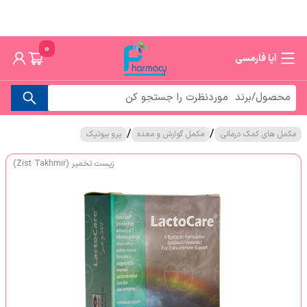
0
آپا فارمسی
/
/
مکمل های کمک درمانی
مکمل گوارش و معده
پرو بیوتیک
زیست تخمیر (Zist Takhmir)