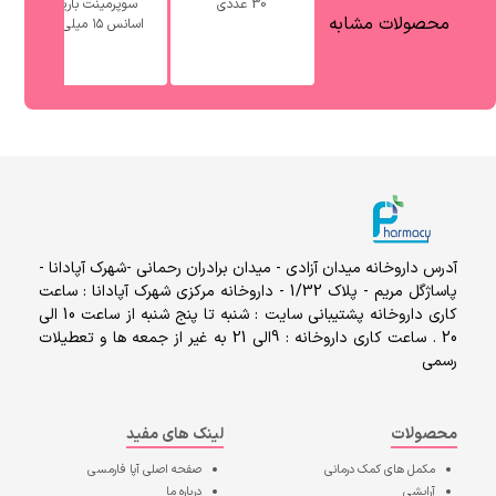
30 عددی
سوپرمینت باریج
محصولات مشابه
اسانس ۱۵ میلی ...
آدرس داروخانه میدان آزادی - میدان برادران رحمانی -شهرک آپادانا -
پاساژگل مریم - پلاک 1/32 - داروخانه مرکزی شهرک آپادانا : ساعت
کاری داروخانه پشتیبانی سایت : شنبه تا پنج شنبه از ساعت 10 الی
20 . ساعت کاری داروخانه : 9الی 21 به غیر از جمعه ها و تعطیلات
رسمی
محصولات
لینک های مفید
مکمل های کمک درمانی
صفحه اصلی
آپا فارمسی
آرایشی
درباره ما