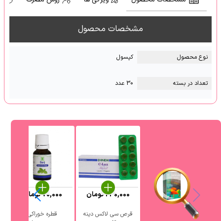
مشخصات محصول
نوع محصول
کپسول
تعداد در بسته
30 عدد
240,000
تومان
70,000
تومان
قرص سی لاکس دینه
قطره خوراکی
ش