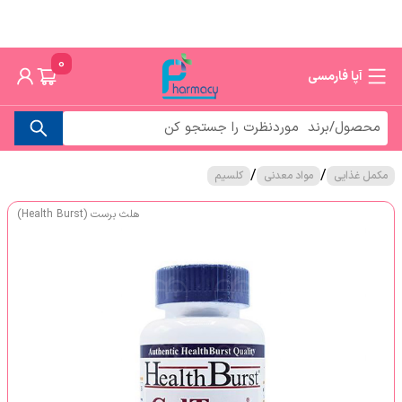
0
آپا فارمسی
/
/
مکمل غذایی
مواد معدنی
کلسیم
هلث برست (Health Burst)