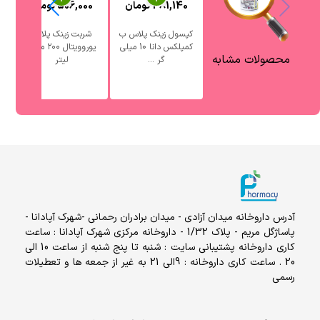
481,140
تومان
506,000
تومان
کپسول زینک پلاس ب
شربت زینک پلاس
کمپلکس دانا 10 میلی
یوروویتال ۲۰۰ میلی
محصولات مشابه
گر ...
لیتر
آدرس داروخانه میدان آزادی - میدان برادران رحمانی -شهرک آپادانا -
پاساژگل مریم - پلاک 1/32 - داروخانه مرکزی شهرک آپادانا : ساعت
کاری داروخانه پشتیبانی سایت : شنبه تا پنج شنبه از ساعت 10 الی
20 . ساعت کاری داروخانه : 9الی 21 به غیر از جمعه ها و تعطیلات
رسمی