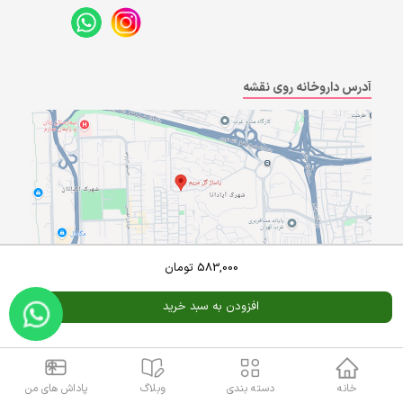
آدرس داروخانه روی نقشه
583,000
تومان
Powered By
A Pluss
افزودن به سبد خرید
خانه
دسته بندی
وبلاگ
پاداش های من