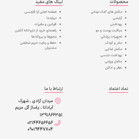
محصولات
لینک های مفید
مکمل های کمک درمانی
صفحه اصلی
آپا فارمسی
آرایشی
درباره ما
بهداشتی
قوانین و مقررات
مراقبت پوست و مو
راهنمای خرید از داروخانه آنلاین
تجهیزات پزشکی
مجوزها و پروانه ها
مادر و کودک
حفظ و رعایت حریم شخصی
مشتریان
مکمل غذایی
بهداشت جنسی
مکمل ورزشی
عطر و ادکلن
نماد اعتماد
ارتباط با ما
میدان آزادی ـ شهرک
آپادانا ـ پاساژ گل مریم
1391866351
02144656656
09019447704