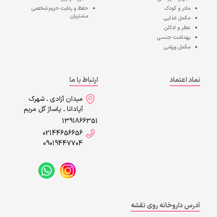
مادر و کودک
حفظ و رعایت حریم شخصی
مشتریان
مکمل غذایی
عطر و ادکلن
بهداشت جنسی
مکمل ورزشی
نماد اعتماد
ارتباط با ما
میدان آزادی ـ شهرک
آپادانا ـ پاساژ گل مریم
1391866351
02144656656
09019447704
آدرس داروخانه روی نقشه