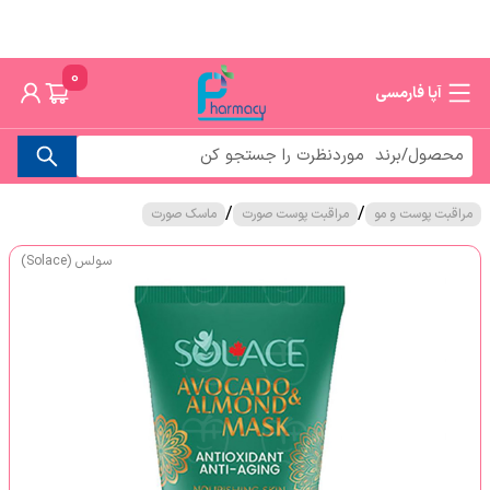
0
آپا فارمسی
/
/
مراقبت پوست و مو
مراقبت پوست صورت
ماسک صورت
سولس (Solace)