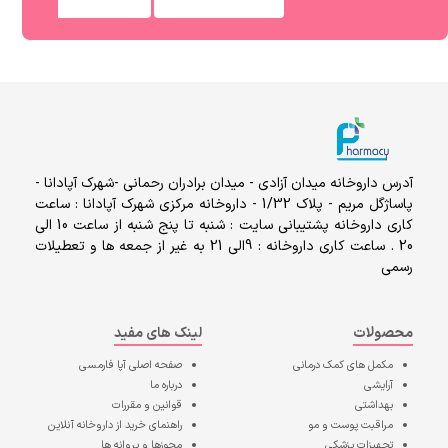
آدرس داروخانه میدان آزادی - میدان برادران رحمانی -شهرک آپادانا -
پاساژگل مریم - پلاک 1/32 - داروخانه مرکزی شهرک آپادانا : ساعت
کاری داروخانه پشتیبانی سایت : شنبه تا پنج شنبه از ساعت 10 الی
20 . ساعت کاری داروخانه : 9الی 21 به غیر از جمعه ها و تعطیلات
رسمی
محصولات
لینک های مفید
مکمل های کمک درمانی
صفحه اصلی
آپا فارمسی
آرایشی
درباره ما
بهداشتی
قوانین و مقررات
مراقبت پوست و مو
راهنمای خرید از داروخانه آنلاین
تجهیزات پزشکی
مجوزها و پروانه ها