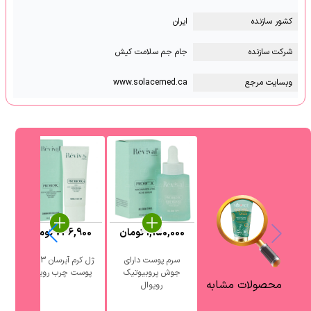
کشور سازنده
ایران
شرکت سازنده
جام جم سلامت کیش
وبسایت مرجع
www.solacemed.ca
1,150,000
تومان
736,900
تومان
0
سرم پوست دارای
ژل کرم آبرسان 3 در 1
جوش پروبیوتیک
پوست چرب رویوال
آ
محصولات مشابه
رویوال