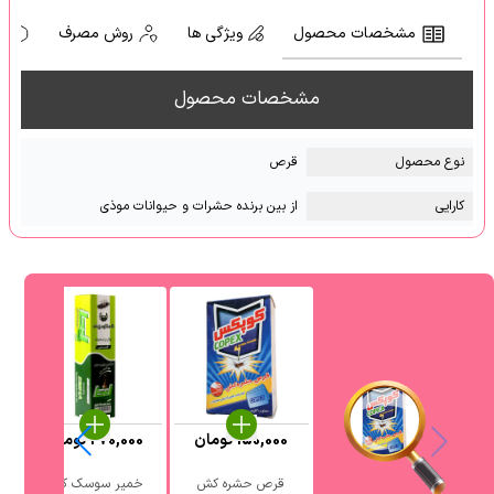
مشخصات محصول
ویژگی ها
روش مصرف
ه
مشخصات محصول
نوع محصول
قرص
کارایی
از بین برنده حشرات و حیوانات موذی
150,000
تومان
270,000
تومان
قرص حشره کش
خمیر سوسک کش
د