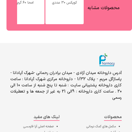
کوپکس 30 عددی
امحا 60 گرم
ک
محصولات مشابه
آدرس داروخانه میدان آزادی - میدان برادران رحمانی -شهرک آپادانا -
پاساژگل مریم - پلاک 1/32 - داروخانه مرکزی شهرک آپادانا : ساعت
کاری داروخانه پشتیبانی سایت : شنبه تا پنج شنبه از ساعت 10 الی
20 . ساعت کاری داروخانه : 9الی 21 به غیر از جمعه ها و تعطیلات
رسمی
محصولات
لینک های مفید
مکمل های کمک درمانی
صفحه اصلی
آپا فارمسی