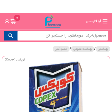
0
آپا فارمسی
/
/
بهداشتی
بهداشت عمومی
حشره کش
کوپکس (Copex)