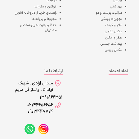
آرایشی
درباره ما
بهداشتی
قوانین و مقررات
مراقبت پوست و مو
راهنمای خرید از داروخانه آنلاین
تجهیزات پزشکی
مجوزها و پروانه ها
مادر و کودک
حفظ و رعایت حریم شخصی
مشتریان
مکمل غذایی
عطر و ادکلن
بهداشت جنسی
مکمل ورزشی
نماد اعتماد
ارتباط با ما
میدان آزادی ـ شهرک
آپادانا ـ پاساژ گل مریم
1391866351
02144656656
09019447704