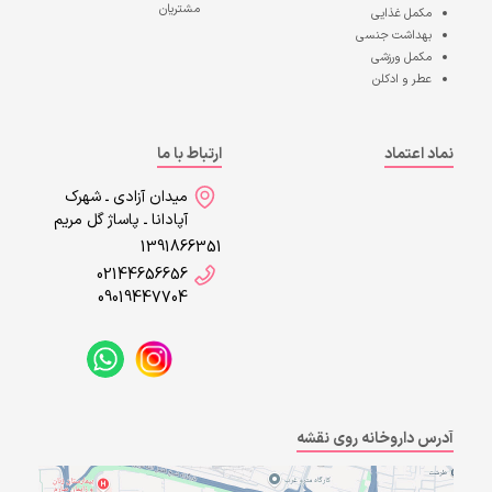
مشتریان
مکمل غذایی
بهداشت جنسی
مکمل ورزشی
عطر و ادکلن
نماد اعتماد
ارتباط با ما
میدان آزادی ـ شهرک
آپادانا ـ پاساژ گل مریم
1391866351
02144656656
09019447704
آدرس داروخانه روی نقشه