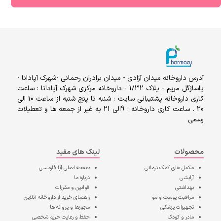
آدرس داروخانه میدان آزادی - میدان برادران رحمانی -شهرک آپادانا -
پاساژگل مریم - پلاک 1/32 - داروخانه مرکزی شهرک آپادانا : ساعت
کاری داروخانه پشتیبانی سایت : شنبه تا پنج شنبه از ساعت 10 الی
20 . ساعت کاری داروخانه : 9الی 21 به غیر از جمعه ها و تعطیلات
رسمی
محصولات
لینک های مفید
مکمل های کمک درمانی
صفحه اصلی
آپا فارمسی
آرایشی
درباره ما
بهداشتی
قوانین و مقررات
مراقبت پوست و مو
راهنمای خرید از داروخانه آنلاین
تجهیزات پزشکی
مجوزها و پروانه ها
مادر و کودک
حفظ و رعایت حریم شخصی