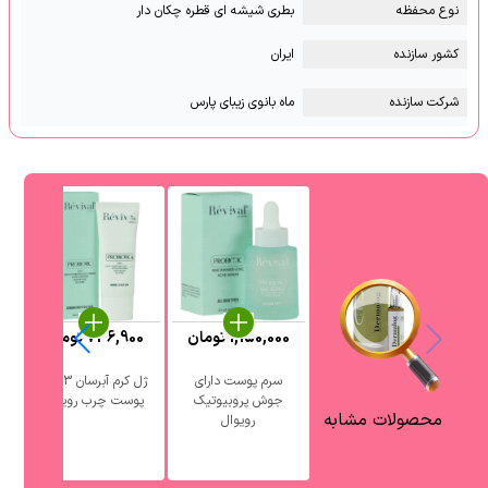
نوع محفظه
بطری شیشه ای قطره چکان دار
کشور سازنده
ایران
شرکت سازنده
ماه بانوی زیبای پارس
1,150,000
تومان
736,900
تومان
0
سرم پوست دارای
ژل کرم آبرسان 3 در 1
جوش پروبیوتیک
پوست چرب رویوال
آ
محصولات مشابه
رویوال