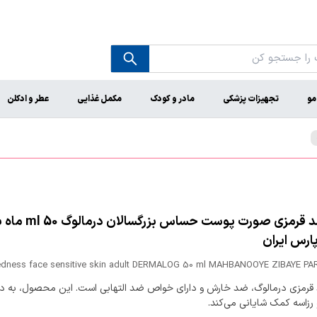
مو
تجهیزات پزشکی
مادر و کودک
مکمل غذایی
عطر و ادکلن
کرم ضد قرمزی صورت پوست حساس ب
پارس ایران
redness face sensitive skin adult DERMALOG 50 ml MAHBANOOYE ZIBAYE PA
قرمزی درمالوگ، ضد خارش و دارای خواص ضد التهابی است. این محصول، به د
 رزاسه کمک شایانی می‌کند.