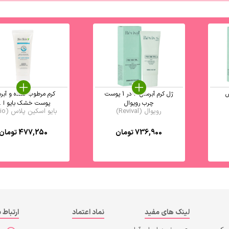
ش
ژل کرم آبرسان 3 در 1 پوست
کرم مرطوب کننده و آبر
چرب رویوال
پوست خشک بایو ا ..
رویوال (Revival)
بایو اسکین پلاس (Bio ...
736,900
تومان
477,250
تومان
لینک های مفید
نماد اعتماد
ارتباط ب