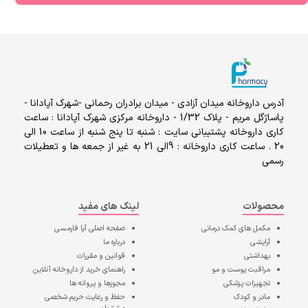
آدرس داروخانه میدان آزادی - میدان برادران رحمانی -شهرک آپادانا -
پاساژگل مریم - پلاک 1/32 - داروخانه مرکزی شهرک آپادانا : ساعت
کاری داروخانه پشتیبانی سایت : شنبه تا پنج شنبه از ساعت 10 الی
20 . ساعت کاری داروخانه : 9الی 21 به غیر از جمعه ها و تعطیلات
رسمی
محصولات
لینک های مفید
مکمل های کمک درمانی
صفحه اصلی
آپا فارمسی
آرایشی
درباره ما
بهداشتی
قوانین و مقررات
مراقبت پوست و مو
راهنمای خرید از داروخانه آنلاین
تجهیزات پزشکی
مجوزها و پروانه ها
مادر و کودک
حفظ و رعایت حریم شخصی