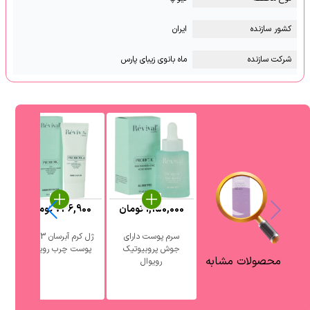
کشور سازنده
ایران
شرکت سازنده
ماه بانوی زیبای پارس
1,150,000
تومان
736,900
تومان
0
سرم پوست دارای
ژل کرم آبرسان 3 در 1
جوش پروبیوتیک
پوست چرب رویوال
آ
محصولات مشابه
رویوال