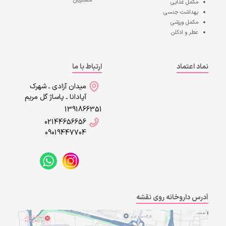
مشتریان
مکمل غذایی
بهداشت جنسی
مکمل ورزشی
عطر و ادکلن
نماد اعتماد
ارتباط با ما
میدان آزادی ـ شهرک
آپادانا ـ پاساژ گل مریم
1391866351
02144656656
09019447704
آدرس داروخانه روی نقشه